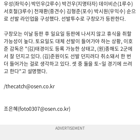
우성(좌익수) 박민우(2루수) 박건우(지명타자) 데이비슨(1루수)
서호철(3루수) 천재환(중견수) 김형준(포수) 박시원(우익수) 순으
로 선발 라인업을 구성했다. 선발투수로 구창모가 등판한다.
구창모는 이날 등판 후 일요일 등판에 나서지 않고 휴식을 취할
가능성이 높다. 토요일도 대체 선발이 들어가야 하는 상황, 이호
준 감독은 "(김)태경이도 등록 가능한 상태고, (원)종해도 2군에
서 잘 던지고 있다. (김)준원이도 선발 던지려다 취소돼서 한 번
더 들어가는 걸로 생각하고 있다. 셋 중 둘을 토~일 경기에 쓰려
고 한다"고 설명했다.
/
thecatch@osen.co.kr
조은혜(
foto0307@osen.co.kr
)