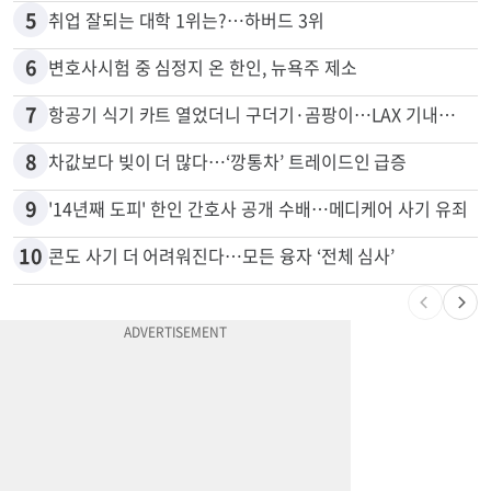
4
쌀·라면 값 최대 80% 할인…H마트 ‘폭탄 세일’
5
취업 잘되는 대학 1위는?…하버드 3위
6
변호사시험 중 심정지 온 한인, 뉴욕주 제소
7
항공기 식기 카트 열었더니 구더기·곰팡이…LAX 기내식 업체 논란
8
차값보다 빚이 더 많다…‘깡통차’ 트레이드인 급증
9
'14년째 도피' 한인 간호사 공개 수배…메디케어 사기 유죄
10
콘도 사기 더 어려워진다…모든 융자 ‘전체 심사’