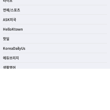
경제
라이프
연예/스포츠
ASK미국
HelloKtown
핫딜
KoreaDailyUs
에듀브리지
생활영어
업소록
의료관광
해피빌리지