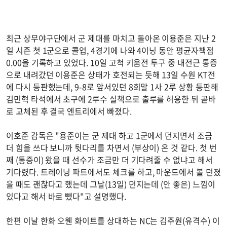
최근 상무야구단에서 군 제대를 마치고 돌아온 이용준은 지난 2
일 시즌 첫 1군으로 콜업, 4경기에 나와 4이닝 동안 평균자책점
0.00을 기록하고 있었다. 10일 고척 키움전 투구 중 내전근 통증
으로 내려갔던 이용준은 상태가 호전되는 듯해 13일 수원 KT전
에 다시 등판했는데, 9-8로 앞서있던 8회말 1사 2루 상황 등판해
김민혁 타석에서 초구에 2루수 실책으로 출루를 허용한 뒤 곧바
로 교체된 후 결국 엔트리에서 빠졌다.
이호준 감독은 "용준이는 군 제대 하고 1군에서 던지면서 조금
더 힘을 쓰다 보니까 뒷다리를 차면서 (부상이) 온 것 같다. 첫 번
째 (통증이) 왔을 때 선수가 조금만 더 기다려줄 수 없냐고 해서
기다렸다. 트레이닝 파트에서도 체크를 하고, 마운드에서 볼 던졌
을 때도 괜찮다고 했는데 그날(13일) 던지는데 (안 좋은) 느낌이
있다고 해서 바로 뺐다"고 설명했다.
한편 이날 한화 오웬 화이트를 상대하는 NC는 김주원(유격수) 이