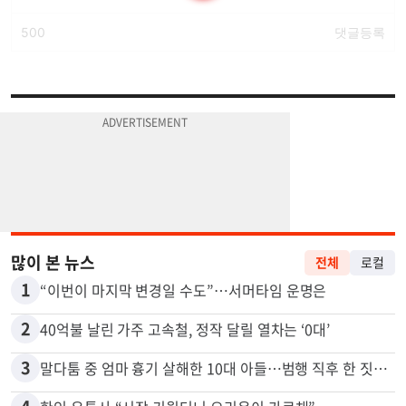
많이 본 뉴스
전체
로컬
1
“이번이 마지막 변경일 수도”…서머타임 운명은
2
40억불 날린 가주 고속철, 정작 달릴 열차는 ‘0대’