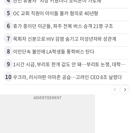
3
말다툼 중 엄마 흉기 살해한 10대 아들…범행 직후 한 짓 충격
4
한인 유통사 “시장 키웠더니 오리온이 가로채”
5
OC 교회 직원이 아이들 몰카 혐의로 40년형
6
휴가 중이던 미군들, 파주 전복 버스 승객 21명 구조
7
목회자 신분으로 HIV 감염 숨기고 미성년자와 성관계
8
이민단속 불안에 LA학생들 통학버스 탄다
9
1시간 시급, 부리토 한개 값도 안 돼…부리토 논쟁, 대학생들 하소연
10
우크라, 러시아판 아마존 공습…고려인 CEO 8조 날렸다