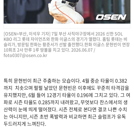
[OSEN=부산, 이석우 기자] 7일 부산 사직야구장에서 2026 신한 SOL
KBO 리그 롯데 자이언츠와 한화 이글스의 경기가 열렸다. 홈팀 롯데는 비
슬리가, 방문팀 한화는 황준서가 선발 출전했다.한화 이글스 문현빈이 연장
10회초 2사 만루 1루 땅볼을 치고 있다. 2026.06.07 /
foto0307@osen.co.kr
특히 문현빈이 최근 주춤하는 모습이다. 4월 중순 타율이 0.382
까지 치솟으며 펄펄 날았던 문현빈은 이후에도 꾸준히 타격감을
유지했지만, 6월 들어 12경기 타율이 0.196에 그치고 있다. 그 여
파로 시즌 타율도 0.285까지 내려왔고, 무엇보다 찬스에서의 생
산력이 눈에 띄게 떨어졌다. 시즌 전체로 본다면 결코 나쁜 수치
는 아니지만, 시즌 초반 폭발력과 비교하면 최근 슬럼프가 유독
두드러지게 느껴진다.