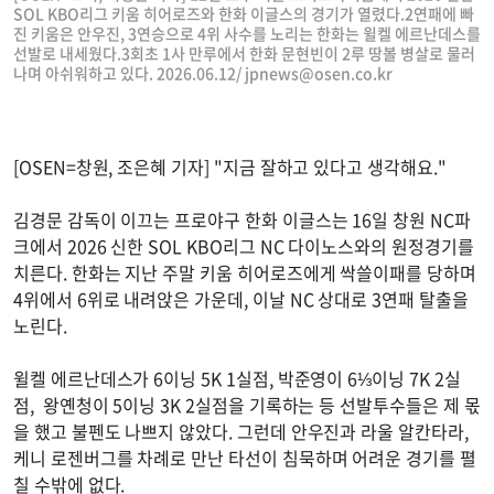
SOL KBO리그 키움 히어로즈와 한화 이글스의 경기가 열렸다.2연패에 빠
진 키움은 안우진, 3연승으로 4위 사수를 노리는 한화는 윌켈 에르난데스를
선발로 내세웠다.3회초 1사 만루에서 한화 문현빈이 2루 땅볼 병살로 물러
나며 아쉬워하고 있다. 2026.06.12/
jpnews@osen.co.kr
[OSEN=창원, 조은혜 기자] "지금 잘하고 있다고 생각해요."
김경문 감독이 이끄는 프로야구 한화 이글스는 16일 창원 NC파
크에서 2026 신한 SOL KBO리그 NC 다이노스와의 원정경기를
치른다. 한화는 지난 주말 키움 히어로즈에게 싹쓸이패를 당하며
4위에서 6위로 내려앉은 가운데, 이날 NC 상대로 3연패 탈출을
노린다.
윌켈 에르난데스가 6이닝 5K 1실점, 박준영이 6⅓이닝 7K 2실
점, 왕옌청이 5이닝 3K 2실점을 기록하는 등 선발투수들은 제 몫
을 했고 불펜도 나쁘지 않았다. 그런데 안우진과 라울 알칸타라,
케니 로젠버그를 차례로 만난 타선이 침묵하며 어려운 경기를 펼
칠 수밖에 없다.