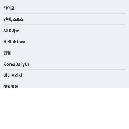
경제
라이프
연예/스포츠
ASK미국
HelloKtown
핫딜
KoreaDailyUs
에듀브리지
생활영어
업소록
의료관광