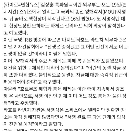
(카이로=연합뉴스) 김상훈 특파원 = 이란 외무부는 오는 19일(현
지시간) 스위스에서 열리는 미국과의 종전 양해각서(MOU) 서명
식 뒤 곧바로 핵협상이 시작된다고 16일 밝혔다. 또 서명식엔 대
미 협상단장인 모하마드 바게르 갈리바프 의회 의장이 참석한다
고 예고했다.
이란 국영 IRIB 방송에 따르면 마지드 타흐트 라반치 외무차관은
이날 기자간담회에서 "전쟁은 종식됐고 그 어떤 전선에서도 더는
전쟁이 없을 것"이라며 이렇게 말했다.
이어 "양해각서의 주요 의제에는 피해 복구 문제가 포함됐으며
재건을 위한 구체적인 계획이 논의됐다"며 "이란의 동결 자금 문
제 또한 다뤄졌다. 불법적으로 동결된 자금에 대한 즉각적 접근이
허용되어야 한다"고 촉구했다.
아울러 "호르무즈 해협과 봉쇄 해제는 이란 측이 지속해서 강조
해 온 사안으로, 서명 이전인 현재 이미 어느 정도 봉쇄가 풀린 상
태"라고 주장했다.
타흐트 라반치 차관은 서명식은 스위스에서 열리지만 정확한 장
소는 아직 정해지지 않았다면서 "서명 완료 후 다음 단계의 협상
이 진행될 예정"이라고 밝혔다.
그는 "서명식 후에는 핵 문제에 관한 회담이 이어질 예정이지만