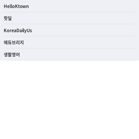
HelloKtown
핫딜
KoreaDailyUs
에듀브리지
생활영어
업소록
의료관광
해피빌리지
ABOUT
ADVERTISING
PRIVACY POLICY
TERMS OF SERVICE
윤리경영
고객센터
News Tips & Corrections
690 Wilshire Place Los Angeles, CA 90005
TEL. (213) 368-2500 FAX. (213) 389-6196
© Joongangilbo USA. All Rights Reserved.