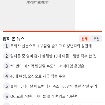
많이 본 뉴스
전체
로컬
1
목회자 신분으로 HIV 감염 숨기고 미성년자와 성관계
2
말다툼 중 엄마 흉기 살해한 10대 아들…범행 직후 한 짓 충격
3
“이번이 마지막 변경일 수도”…서머타임 운명은
4
40대 여성, 오진으로 자궁 적출 수술
5
휴매나, 메디캘 어드밴티지 축소...60만명 플랜 상실 위기
6
OC 교회 직원이 아이들 몰카 혐의로 40년형