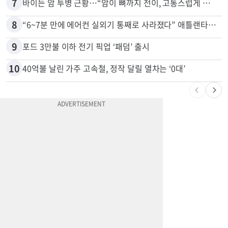
7
바이든 암 투병 근황…“암이 뼈까지 전이, 고통스럽게 투병 중”
8
“6~7분 만에 에어컨 실외기 통째로 사라졌다” 애틀랜타서 실외기 도난 급증
9
포드 3만불 이하 전기 픽업 ‘패덤’ 출시
10
40억불 날린 가주 고속철, 정작 달릴 열차는 ‘0대’