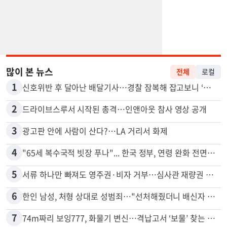
많이 본 뉴스
전체
로컬
1
신호위반 후 달아난 배달기사…경찰 잠복해 잡고보니 ‘반전’
2
드라이브스루서 시작된 총격…인앤아웃 참사 영상 공개
3
광고판 안에 사람이 산다?…LA 거리서 화제
4
"65세 복수국적 빗장 푸나"... 한국 정부, 연령 완화 전면 추진
5
서류 하나만 빠져도 영주권·비자 거부…심사관 재량권 대폭 확대
6
한인 남성, 처형 상대로 성범죄…"선처해줬더니 배신자 취급"