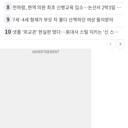
7
74m짜리 보잉777, 화물기 변신…격납고서 ‘보물’ 찾는 인천공항
8
천하람, 현역 의원 최초 신병교육 입소…논산서 2박3일 생활
9
7세·4세 형제가 부모 차 몰다 산책하던 여성 들이받아
10
넷플 ‘외교관’ 현실판 떴다…美대사 스틸 지키는 ‘신 스틸러’