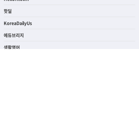
ASK미국
HelloKtown
핫딜
KoreaDailyUs
에듀브리지
생활영어
업소록
의료관광
해피빌리지
ABOUT
ADVERTISING
PRIVACY POLICY
TERMS OF SERVICE
윤리경영
고객센터
News Tips & Corrections
690 Wilshire Place Los Angeles, CA 90005
TEL. (213) 368-2500 FAX. (213) 389-6196
© Joongangilbo USA. All Rights Reserved.