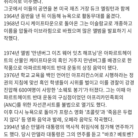
취리히로 이주했다.
그곳에서 이들의 공연을 본 미국 재즈 거장 듀크 엘링턴과 함께
1964년 음반을 낸 뒤 이듬해 뉴욕으로 활동무대를 옮겼다.
1968년 다시 케이프타운으로 돌아온 그는 이슬람교로 개종하고
이름을 압둘라 이브라힘으로 바꿨으며 많은 앨범을 발표하기 시
작했다.
1974년 앨범 '만넨버그 이즈 웨어 잇츠 해프닝'은 아파르트헤이
트의 산물인 케이프타운의 흑인 거주지 만넨버그를 배경으로 한
작품으로 아파르트헤이트 반대 운동의 상징 음악이 됐다.
1976년 학교 교육을 백인 언어인 아프리칸스어로 시행하라는 정
권의 지침에 맞선 흑인 학생들이 시위를 벌이고 이를 경찰이 강경
진압해 600여명이 사망한 '소웨토 봉기'가 터졌다. 그는 이때 아
파르트헤이트 반대 운동의 구심점이었던 아프리카민족회의
(ANC)를 위한 자선콘서트를 불법으로 열기도 했다.
이후 다시 뉴욕으로 돌아가 프랑스 영화 '초콜릿'과 '죽음은 두렵
지 않다' 등 영화 음악과 발레, 오페라 음악도 작곡했다.
1994년 넬슨 만델라 대통령의 역사적 취임식에 참가해 연주하기
도 했다. 당시 만델라 대통령은 그의 연주를 듣고 "바흐? 베토벤?