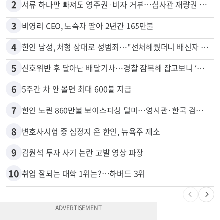
1
"65세 복수국적 빗장 푸나"... 한국 정부, 연령 완화 전면 추진
2
서류 하나만 빠져도 영주권·비자 거부…심사관 재량권 대폭 확대
3
비영리 CEO, 노숙자 팔아 2년간 165만불
4
한인 남성, 처형 상대로 성범죄…"선처해줬더니 배신자 취급"
5
신호위반 후 달아난 배달기사…경찰 잠복해 잡고보니 ‘반전’
6
5주간 차 안 몰면 최대 600불 지급
7
한인 노린 860만불 보이스피싱 덜미…영사관·한국 검찰 사칭
8
변호사시험 중 심정지 온 한인, 뉴욕주 제소
9
김원석 투자 사기 논란 고발 영상 파장
10
취업 잘되는 대학 1위는?…하버드 3위