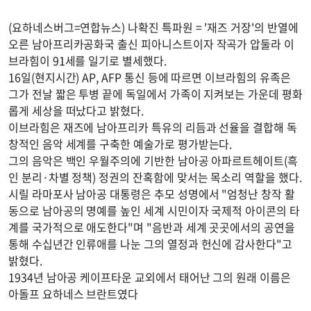
(요하네스버그=연합뉴스) 나확진 특파원 = '재즈 거장'의 반열에
오른 남아프리카공화국 출신 피아니스트이자 작곡가 압둘라 이
브라힘이 91세를 일기로 별세했다.
16일(현지시간) AP, AFP 통신 등에 따르면 이브라힘의 유족은
그가 전날 짧은 투병 끝에 독일에서 가족이 지켜보는 가운데 평화
롭게 세상을 떠났다고 밝혔다.
이브라힘은 재즈에 남아프리카 특유의 리듬과 선율을 결합해 독
창적인 음악 세계를 구축한 예술가로 평가받는다.
그의 음악은 백인 우월주의에 기반한 남아공 아파르트헤이트(흑
인 분리·차별 정책) 정권의 잔혹함에 맞서는 목소리 역할을 했다.
시릴 라마포사 남아공 대통령은 추모 성명에서 "엄청난 창작 활
동으로 남아공의 명예를 높인 세계 시민이자 국제적 아이콘의 타
계를 국가적으로 애도한다"며 "음반과 세계 곳곳에서의 공연을
통해 수십년간 인류애를 나눈 그의 열정과 헌신에 감사한다"고
밝혔다.
1934년 남아공 케이프타운 교외에서 태어난 그의 원래 이름은
아돌프 요하네스 브란트였다