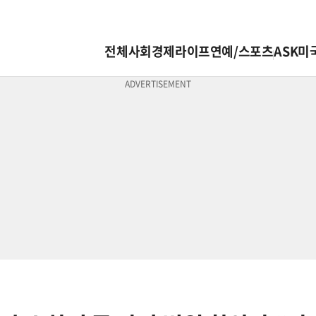
전체
사회
경제
라이프
연예/스포츠
ASK미