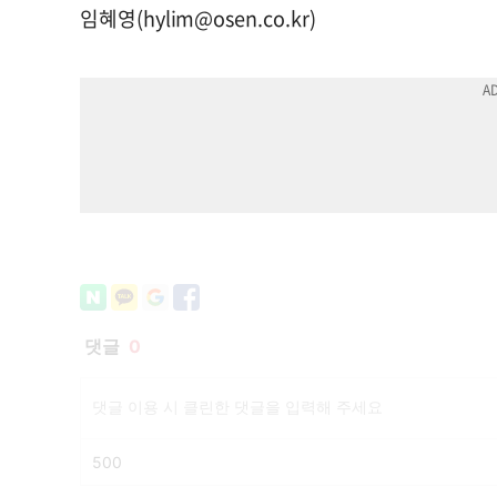
임혜영(
hylim@osen.co.kr
)