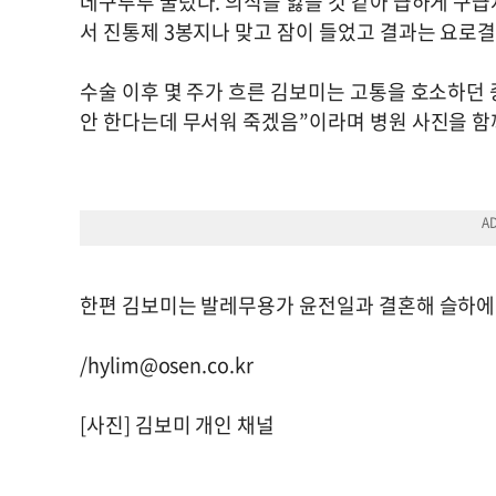
데구루루 굴렀다. 의식을 잃을 것 같아 급하게 구급차
서 진통제 3봉지나 맞고 잠이 들었고 결과는 요로결
수술 이후 몇 주가 흐른 김보미는 고통을 호소하던 중
안 한다는데 무서워 죽겠음”이라며 병원 사진을 함
한편 김보미는 발레무용가 윤전일과 결혼해 슬하에 
/
hylim@osen.co.kr
[사진] 김보미 개인 채널