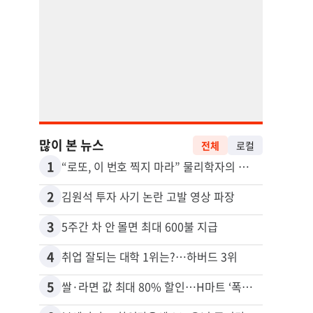
많이 본 뉴스
전체
로컬
1
11
“로또, 이 번호 찍지 마라” 물리학자의 당첨금 높이는 비밀
2
12
김원석 투자 사기 논란 고발 영상 파장
3
13
5주간 차 안 몰면 최대 600불 지급
4
14
취업 잘되는 대학 1위는?…하버드 3위
5
15
쌀·라면 값 최대 80% 할인…H마트 ‘폭탄 세일’