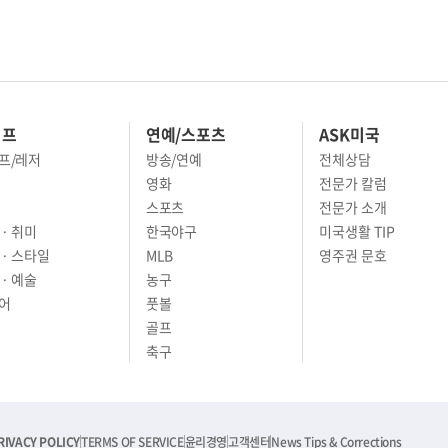
이프
연예/스포츠
ASK미국
프/레저
방송/연예
전체상담
영화
전문가 칼럼
스포츠
전문가 소개
· 취미
한국야구
미국생활 TIP
 · 스타일
MLB
영주권 문호
· 예술
농구
어
풋볼
골프
축구
RIVACY POLICY
TERMS OF SERVICE
윤리경영
고객센터
News Tips & Corrections