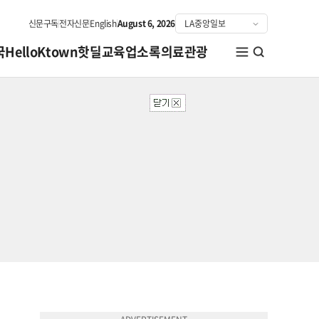
신문구독
전자신문
English
August 6, 2026
국
HelloKtown
핫딜
교육
업소록
의료관광