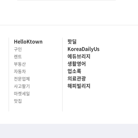
HelloKtown
핫딜
KoreaDailyUs
구인
에듀브리지
렌트
생활영어
부동산
업소록
자동차
의료관광
전문업체
해피빌리지
사고팔기
마켓세일
맛집