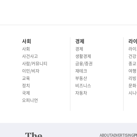
사회
경제
라
사회
경제
라이
사건사고
생활경제
건강
사람/커뮤니티
금융/증권
종교
이민/비자
재테크
여행 
교육
부동산
리빙
정치
비즈니스
문화 
국제
자동차
시니
오피니언
ABOUT
ADVERTISING
P