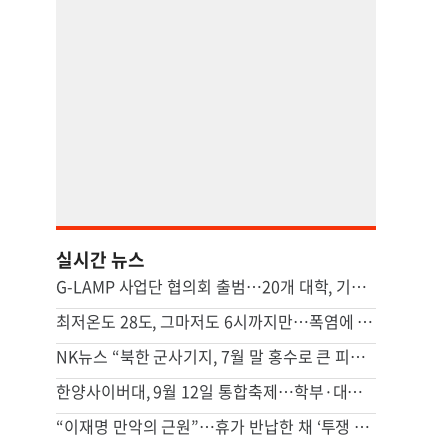
실시간 뉴스
G-LAMP 사업단 협의회 출범…20개 대학, 기초과학 연구 힘 모은다
최저온도 28도, 그마저도 6시까지만…폭염에 시름하는 관공서
NK뉴스 “북한 군사기지, 7월 말 홍수로 큰 피해…주택 수백채 파괴”
한양사이버대, 9월 12일 통합축제…학부·대학원생 한자리에
“이재명 만악의 근원”…휴가 반납한 채 ‘투쟁 올인’하는 장동혁