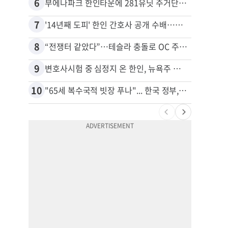
6
16
부에나파크 한인타운에 281유닛 주거단지 들어선다
7
17
'14년째 도피' 한인 간호사 공개 수배…메디케어 사기 유죄
8
18
“전쟁터 같았다”…테슬라 충돌로 OC 주택 4채 파손
9
19
변호사시험 중 심정지 온 한인, 뉴욕주 제소
10
20
"65세 복수국적 빗장 푸나"... 한국 정부, 연령 완화 전면 추진