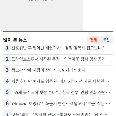
많이 본 뉴스
전체
로컬
1
신호위반 후 달아난 배달기사…경찰 잠복해 잡고보니 ‘반전’
2
드라이브스루서 시작된 총격…인앤아웃 참사 영상 공개
3
광고판 안에 사람이 산다?…LA 거리서 화제
4
서류 하나만 빠져도 영주권·비자 거부…심사관 재량권 대폭 확대
5
"65세 복수국적 빗장 푸나"... 한국 정부, 연령 완화 전면 추진
6
74m짜리 보잉777, 화물기 변신…격납고서 ‘보물’ 찾는 인천공항