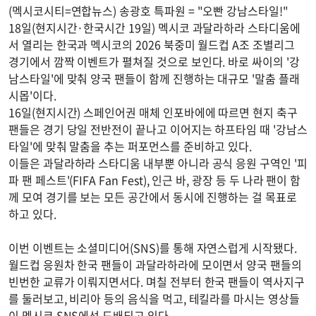
(멕시코시티=연합뉴스) 송광호 특파원 = "오빤 강남스타일!"
18일(현지시간·한국시간 19일) 멕시코 과달라하라 스타디움에
서 열리는 한국과 멕시코의 2026 북중미 월드컵 A조 조별리그
경기에서 깜짝 이벤트가 펼쳐질 것으로 보인다. 바로 싸이의 '강
남스타일'에 맞춰 양국 팬들이 함께 진행하는 대규모 '말춤 플래
시몹'이다.
16일(현지시간) 스페인어권 매체 인포바에에 따르면 현지 축구
팬들은 경기 당일 전반전이 끝나고 이어지는 하프타임 때 '강남스
타일'에 맞춰 말춤을 추는 퍼포먼스를 준비하고 있다.
이들은 과달라하라 스타디움 내부뿐 아니라 공식 응원 구역인 '피
파 팬 페스트'(FIFA Fan Fest), 인근 바, 광장 등 두 나라 팬이 함
께 모여 경기를 보는 모든 공간에서 동시에 진행하는 걸 목표로
하고 있다.
이번 이벤트는 소셜미디어(SNS)를 통해 자연스럽게 시작됐다.
월드컵 응원차 한국 팬들이 과달라하라에 모이면서 양국 팬들의
빈번한 교류가 이뤄지면서다. 며칠 전부터 한국 팬들이 역사지구
를 둘러보고, 비리아 등의 음식을 먹고, 테킬라를 마시는 영상들
이 멕시코 SNS에선 도배되고 있다.