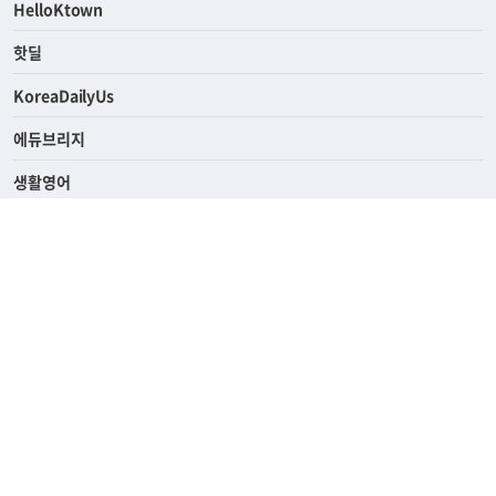
ASK미국
HelloKtown
핫딜
KoreaDailyUs
에듀브리지
생활영어
업소록
의료관광
해피빌리지
ABOUT
ADVERTISING
PRIVACY POLICY
TERMS OF SERVICE
윤리경영
고객센터
News Tips & Corrections
690 Wilshire Place Los Angeles, CA 90005
TEL. (213) 368-2500 FAX. (213) 389-6196