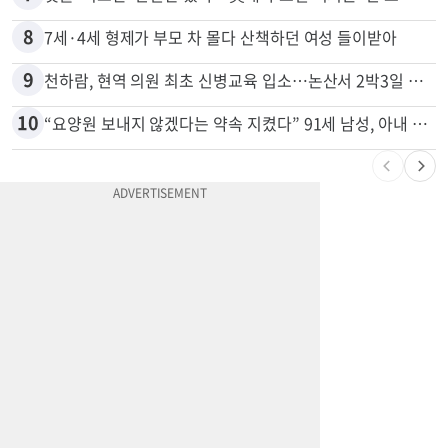
7
넷플 ‘외교관’ 현실판 떴다…美대사 스틸 지키는 ‘신 스틸러’
8
7세·4세 형제가 부모 차 몰다 산책하던 여성 들이받아
9
천하람, 현역 의원 최초 신병교육 입소…논산서 2박3일 생활
10
“요양원 보내지 않겠다는 약속 지켰다” 91세 남성, 아내 살해 혐의