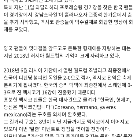
특히 지난 11일 과달라하라 프로레슬링 경기장을 찾은 한국 팬들
이 경기장에서 '강남스타일'이 흘러나오자 관중석 한가운데서 춤
을 추기 시작했고, 멕시코 관중들이 박수갈채로 화답한 영상이 화
제를 모았다.
양국 팬들이 맞대결을 앞두고도 돈독한 형제애를 자랑하는 데는
지난 2018년 러시아 월드컵의 기억이 크게 자리하고 있다.
2018년 6월 러시아 카잔에서 열린 월드컵 조별리그 최종전에서
한국이 디펜딩 챔피언 독일을 2-0으로 꺾자, 멕시코 전역은 축제
분위기에 휩싸였다. 한국의 승리 덕택에 최종전에서 스웨덴에 0-
3으로 진 멕시코가 16강에 진출했기 때문이다.
흥분한 멕시코 팬들은 한국 대사관으로 몰려가 "한국인, 형제여,
당신은 멕시코인입니다"(Coreano, hermano, ya eres
mexicano)라는 구호를 외치며 환호했다.
그 길거리 구호는 8년이 지난 지금까지도 멕시코에서 이어지고
있으며 이번 '말춤' 이벤트로 정점을 맞이할 전망이다.
인포바에는 "가상의 말을 타고 올가미를 던지는 듯한 '말춤' 동작