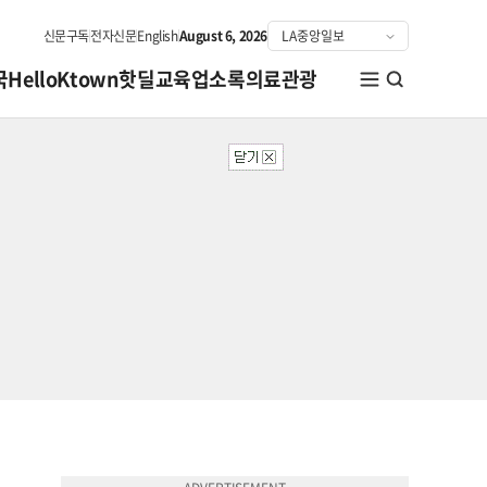
신문구독
전자신문
English
August 6, 2026
국
HelloKtown
핫딜
교육
업소록
의료관광