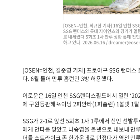
[OSEN=인천, 최규한 기자] 16일 인천 SS
SSG 랜더스와 롯데 자이언츠의 경기가 열렸
로 내세웠다.5회초 1사 만루 상황 롯데 전
하고 있다. 2026.06.16 /
dreamer@osen
[OSEN=인천, 길준영 기자] 프로야구 SSG 랜더
다. 6월 들어 만루 홈런만 3방 허용했다.
이로운은 16일 인천 SSG랜더스필드에서 열린 ‘202
에 구원등판해 ⅔이닝 2피안타(1피홈런) 1볼넷 1
SSG가 2-1로 앞선 5회초 1사 1루에서 신인 선
에게 안타를 맞았고 나승엽을 볼넷으로 내보내 만루
더를 스트라이크 존 한가운데로 던졌다가 역전 만