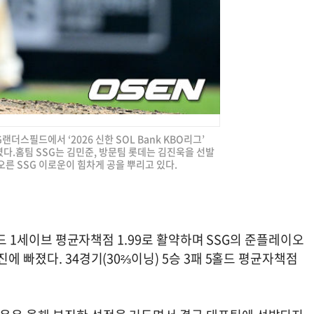
G랜더스필드에서 ‘2026 신한 SOL Bank KBO리그’
다.홈팀 SSG는 김민준, 방문팀 롯데는 김진욱을 선발
오른 SSG 이로운이 힘차게 공을 뿌리고 있다.
홀드 1세이브 평균자책점 1.99로 활약하며 SSG의 준플레이오
에 빠졌다. 34경기(30⅔이닝) 5승 3패 5홀드 평균자책점