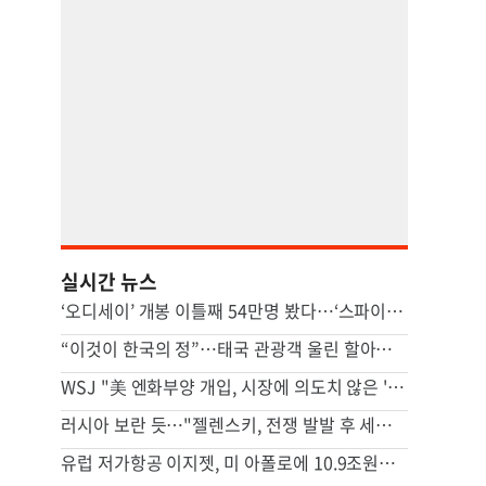
실시간 뉴스
‘오디세이’ 개봉 이틀째 54만명 봤다…‘스파이더맨 4’ 꺾고 1위
“이것이 한국의 정”…태국 관광객 울린 할아버지 사연, 뭐길래
WSJ "美 엔화부양 개입, 시장에 의도치 않은 '유동성' 부작용"
러시아 보란 듯…"젤렌스키, 전쟁 발발 후 세르비아 첫 방문"
유럽 저가항공 이지젯, 미 아폴로에 10.9조원에 팔린다