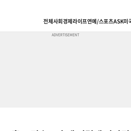
전체
사회
경제
라이프
연예/스포츠
ASK미