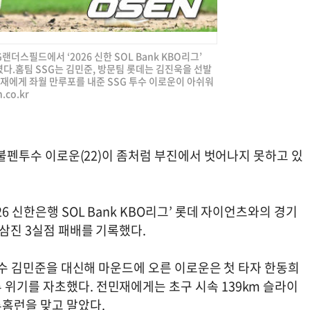
G랜더스필드에서 ‘2026 신한 SOL Bank KBO리그’
다.홈팀 SSG는 김민준, 방문팀 롯데는 김진욱을 선발
민재에게 좌월 만루포를 내준 SSG 투수 이로운이 아쉬워
.co.kr
스 불펜투수 이로운(22)이 좀처럼 부진에서 벗어나지 못하고 있
6 신한은행 SOL Bank KBO리그’ 롯데 자이언츠와의 경기
탈삼진 3실점 패배를 기록했다.
발투수 김민준을 대신해 마운드에 오른 이로운은 첫 타자 한동희
 위기를 자초했다. 전민재에게는 초구 시속 139km 슬라이
루홈런을 맞고 말았다.