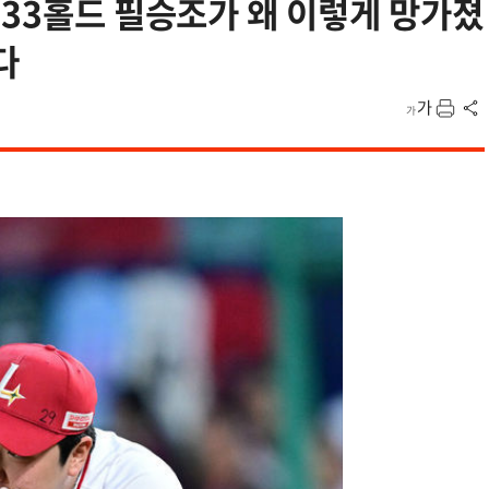
 33홀드 필승조가 왜 이렇게 망가졌
다