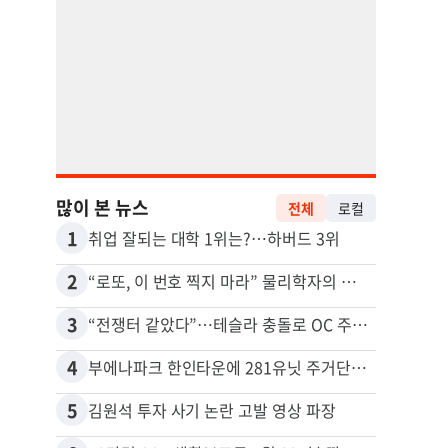
많이 본 뉴스
전체
로컬
1
11
취업 잘되는 대학 1위는?…하버드 3위
2
12
“로또, 이 번호 찍지 마라” 물리학자의 당첨금 높이는 비밀
3
13
“전쟁터 같았다”…테슬라 충돌로 OC 주택 4채 파손
5주간
4
14
부에나파크 한인타운에 281유닛 주거단지 들어선다
5
15
김원석 투자 사기 논란 고발 영상 파장