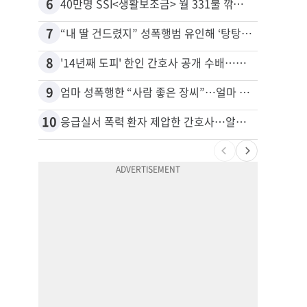
6
16
40만명 SSI<생활보조금> 월 331불 깎이나
7
17
“내 딸 건드렸지” 성폭행범 유인해 ‘탕탕’…아빠의 복수 결말
추방된
8
18
'14년째 도피' 한인 간호사 공개 수배…메디케어 사기 유죄
9
19
엄마 성폭행한 “사람 좋은 장씨”…얼마 뒤 딸 배도 불러왔다
유학생
10
20
응급실서 폭력 환자 제압한 간호사…알고 보니