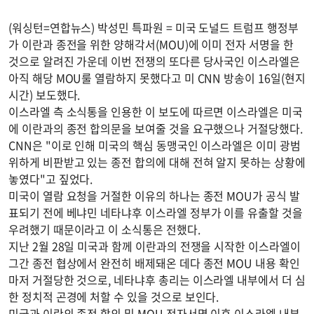
(워싱턴=연합뉴스) 박성민 특파원 = 미국 도널드 트럼프 행정부
가 이란과 종전을 위한 양해각서(MOU)에 이미 전자 서명을 한
것으로 알려진 가운데 이번 전쟁의 또다른 당사국인 이스라엘은
아직 해당 MOU룰 열람하지 못했다고 미 CNN 방송이 16일(현지
시간) 보도했다.
이스라엘 측 소식통을 인용한 이 보도에 따르면 이스라엘은 미국
에 이란과의 종전 합의문을 보여줄 것을 요구했으나 거절당했다.
CNN은 "이로 인해 미국의 핵심 동맹국인 이스라엘은 이미 광범
위하게 비판받고 있는 종전 합의에 대해 전혀 알지 못하는 상황에
놓였다"고 짚었다.
미국이 열람 요청을 거절한 이유의 하나는 종전 MOU가 공식 발
표되기 전에 베냐민 네타냐후 이스라엘 정부가 이를 유출할 것을
우려했기 때문이라고 이 소식통은 전했다.
지난 2월 28일 미국과 함께 이란과의 전쟁을 시작한 이스라엘이
그간 종전 협상에서 완전히 배제돼온 데다 종전 MOU 내용 확인
마저 거절당한 것으로, 네타냐후 총리는 이스라엘 내부에서 더 심
한 정치적 곤경에 처할 수 있을 것으로 보인다.
미국과 이란의 종전 합의 및 MOU 전자서명 이후 이스라엘 내부