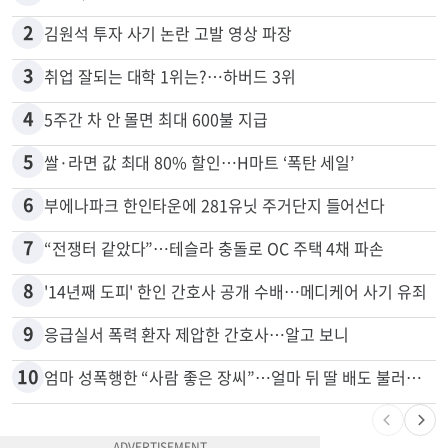
많이 본 뉴스
전체
로컬
1
“로또, 이 번호 찍지 마라” 물리학자의 당첨금 높이는 비밀
2
김원석 투자 사기 논란 고발 영상 파장
3
취업 잘되는 대학 1위는?…하버드 3위
4
5주간 차 안 몰면 최대 600불 지급
5
쌀·라면 값 최대 80% 할인…H마트 ‘폭탄 세일’
6
부에나파크 한인타운에 281유닛 주거단지 들어선다
7
“전쟁터 같았다”…테슬라 충돌로 OC 주택 4채 파손
8
'14년째 도피' 한인 간호사 공개 수배…메디케어 사기 유죄
9
응급실서 폭력 환자 제압한 간호사…알고 보니
10
엄마 성폭행한 “사람 좋은 장씨”…얼마 뒤 딸 배도 불러왔다