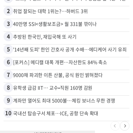
많이 본 뉴스
전체
로컬
1
“로또, 이 번호 찍지 마라” 물리학자의 당첨금 높이는 비밀
2
취업 잘되는 대학 1위는?…하버드 3위
3
40만명 SSI<생활보조금> 월 331불 깎이나
4
추방된 한국인, 재입국해 또 사기
5
'14년째 도피' 한인 간호사 공개 수배…메디케어 사기 유죄
6
[포커스] 메디캘 대폭 개편…자산한도 84% 축소
7
9000채 파괴한 이튼 산불, 공식 원인 밝혀졌다
8
유학생 급감 IIT… 교수•직원 160명 감원
9
계좌만 열어도 최대 5000불…체킹 보너스 무한 경쟁