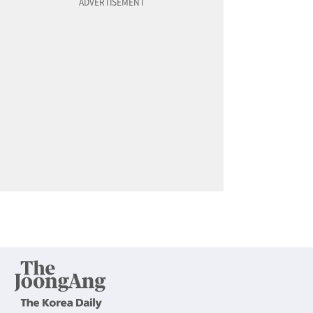
10
국내선 탑승구서 체포…ICE, 공항 단속 확대