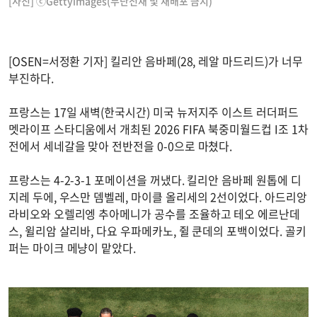
[사진] ⓒGettyimages(무단전재 및 재배포 금지)
[OSEN=서정환 기자] 킬리안 음바페(28, 레알 마드리드)가 너무
부진하다.
프랑스는 17일 새벽(한국시간) 미국 뉴저지주 이스트 러더퍼드
멧라이프 스타디움에서 개최된 2026 FIFA 북중미월드컵 I조 1차
전에서 세네갈을 맞아 전반전을 0-0으로 마쳤다.
프랑스는 4-2-3-1 포메이션을 꺼냈다. 킬리안 음바페 원톱에 디
지레 두에, 우스만 뎀벨레, 마이클 올리세의 2선이었다. 아드리앙
라비오와 오렐리엥 추아메니가 공수를 조율하고 테오 에르난데
스, 윌리암 살리바, 다요 우파메카노, 쥘 쿤데의 포백이었다. 골키
퍼는 마이크 메냥이 맡았다.