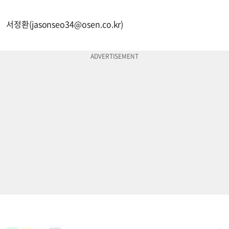
서정환(
jasonseo34@osen.co.kr
)