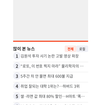
많이 본 뉴스
전체
로컬
1
11
김원석 투자 사기 논란 고발 영상 파장
2
12
“로또, 이 번호 찍지 마라” 물리학자의 당첨금 높이는 비밀
3
13
5주간 차 안 몰면 최대 600불 지급
4
14
취업 잘되는 대학 1위는?…하버드 3위
5
15
쌀·라면 값 최대 80% 할인…H마트 ‘폭탄 세일’