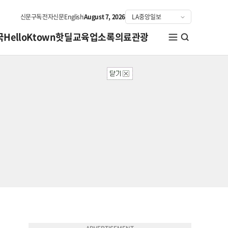
신문구독
전자신문
English
August 7, 2026
국
HelloKtown
핫딜
교육
업소록
의료관광