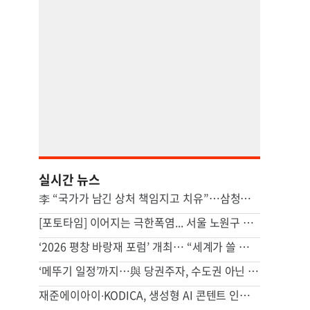
실시간 뉴스
李 “국가가 남긴 상처 책임지고 치유”…삼청교육대 등 첫 사과
[포토타임] 이어지는 극한폭염... 서울 노원구 40도 넘어
‘2026 평창 바랑재 포럼’ 개최… “세계가 쓸 산업 AI 표준 만들어야”
‘메뚜기 일정’까지…與 당권주자, 수도권 아닌 호남 집중 이유
재준에이아이∙KODICA, 생성형 AI 콘텐트 인재양성 MOU