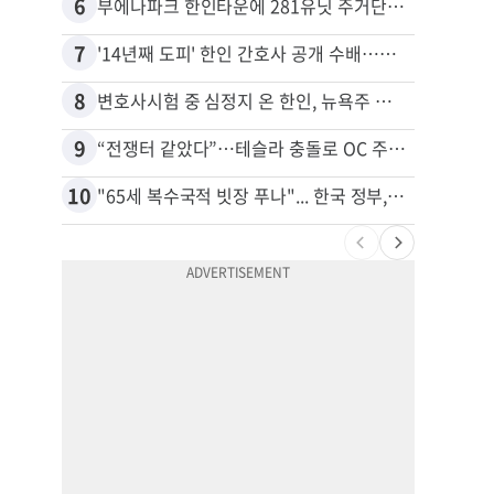
6
16
부에나파크 한인타운에 281유닛 주거단지 들어선다
7
17
'14년째 도피' 한인 간호사 공개 수배…메디케어 사기 유죄
8
18
변호사시험 중 심정지 온 한인, 뉴욕주 제소
9
19
“전쟁터 같았다”…테슬라 충돌로 OC 주택 4채 파손
10
20
"65세 복수국적 빗장 푸나"... 한국 정부, 연령 완화 전면 추진