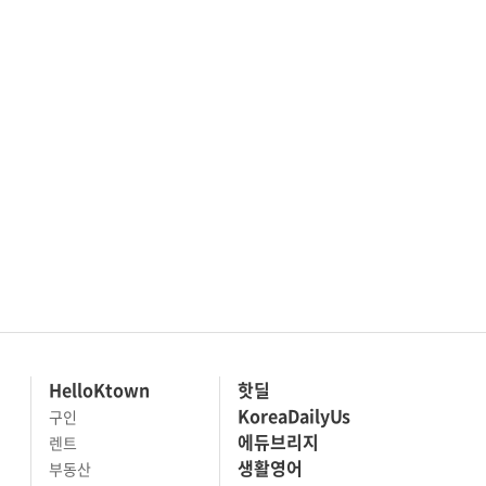
HelloKtown
핫딜
KoreaDailyUs
구인