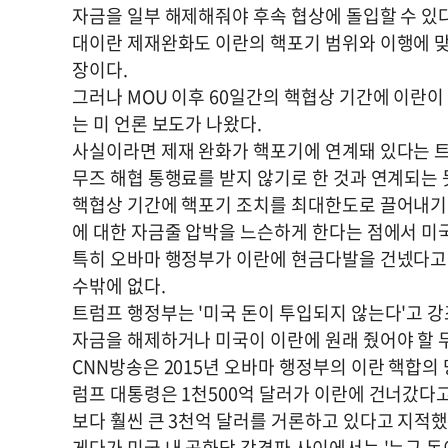
자금을 일부 해제해줘야 후속 협상에 돌입할 수 있
대이란 제재완화도 이란의 핵포기 범위와 이행에 맞
장이다.
그러나 MOU 이후 60일간의 핵협상 기간에 이란이
는 미 언론 보도가 나왔다.
사실이라면 제재 완화가 핵포기에 연계돼 있다는 트
무즈 해협 통행료를 받지 않기로 한 것과 연계되는 
핵협상 기간에 핵포기 조치를 최대한도로 끌어내기 
에 대한 자금줄 압박을 느슨하게 한다는 점에서 미국
특히 오바마 행정부가 이란에 현금다발을 건넸다고
수밖에 없다.
트럼프 행정부는 '미국 돈이 투입되지 않는다'고 
자금을 해제하거나 미국이 이란에 원래 줬어야 할 
CNN방송은 2015년 오바마 행정부의 이란 핵합의
럼프 대통령은 1천500억 달러가 이란에 건너갔다
보다 훨씬 큰 3천억 달러를 거론하고 있다고 지적했
게다가 미국 내 공화당 강경파 사이에서는 '누구 