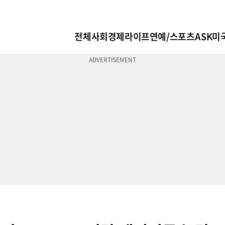
전체
사회
경제
라이프
연예/스포츠
ASK미