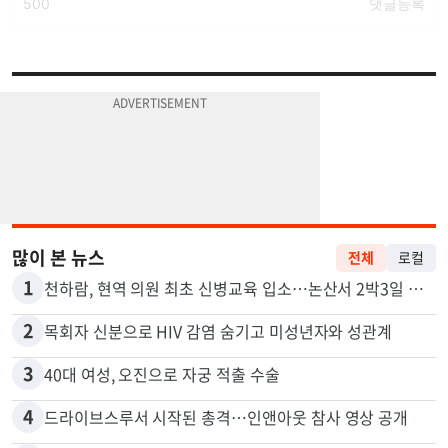
많이 본 뉴스
전체
로컬
1
천하람, 현역 의원 최초 신병교육 입소…논산서 2박3일 생활
2
목회자 신분으로 HIV 감염 숨기고 미성년자와 성관계
3
40대 여성, 오진으로 자궁 적출 수술
4
드라이브스루서 시작된 총격…인앤아웃 참사 영상 공개