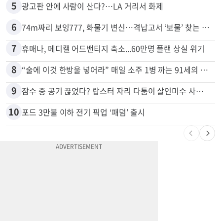
5
광고판 안에 사람이 산다?…LA 거리서 화제
6
74m짜리 보잉777, 화물기 변신…격납고서 ‘보물’ 찾는 인천공항
7
휴매나, 메디캘 어드밴티지 축소...60만명 플랜 상실 위기
8
“술에 이것 한방울 넣어라” 매일 소주 1병 까는 91세의 철칙
9
잠수 중 공기 끊었다? 랍스터 자리 다툼이 살인미수 사건으로
10
포드 3만불 이하 전기 픽업 ‘패덤’ 출시