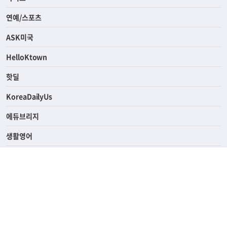
연예/스포츠
ASK미국
HelloKtown
핫딜
KoreaDailyUs
에듀브리지
생활영어
업소록
의료관광
해피빌리지
ABOUT
ADVERTISING
PRIVACY POLICY
TERMS OF SERVICE
윤리경영
고객센터
News Tips & Corrections