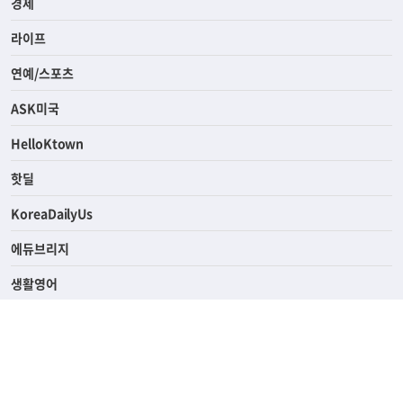
사회
경제
라이프
연예/스포츠
ASK미국
HelloKtown
핫딜
KoreaDailyUs
에듀브리지
생활영어
업소록
의료관광