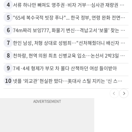
3
광고판 안에 사람이 산다?…LA 거리서 화제
4
서류 하나만 빠져도 영주권·비자 거부…심사관 재량권 대폭 확대
5
"65세 복수국적 빗장 푸나"... 한국 정부, 연령 완화 전면 추진
6
74m짜리 보잉777, 화물기 변신…격납고서 ‘보물’ 찾는 인천공항
7
한인 남성, 처형 상대로 성범죄…"선처해줬더니 배신자 취급"
8
천하람, 현역 의원 최초 신병교육 입소…논산서 2박3일 생활
9
7세·4세 형제가 부모 차 몰다 산책하던 여성 들이받아
10
넷플 ‘외교관’ 현실판 떴다…美대사 스틸 지키는 ‘신 스틸러’