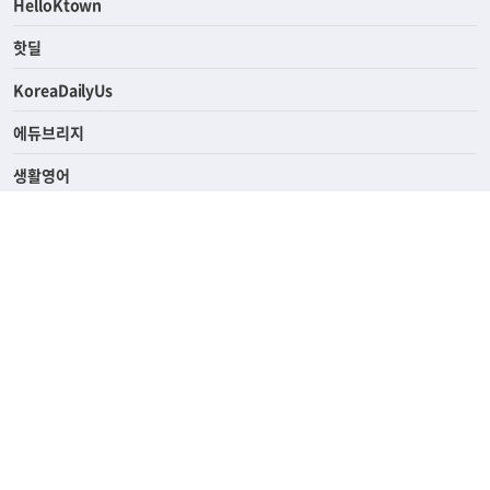
ASK미국
HelloKtown
핫딜
KoreaDailyUs
에듀브리지
생활영어
업소록
의료관광
해피빌리지
ABOUT
ADVERTISING
PRIVACY POLICY
TERMS OF SERVICE
윤리경영
고객센터
News Tips & Corrections
690 Wilshire Place Los Angeles, CA 90005
TEL. (213) 368-2500 FAX. (213) 389-6196