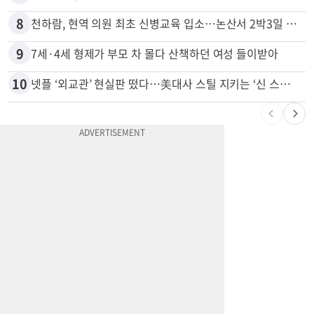
7
한인 남성, 처형 상대로 성범죄…"선처해줬더니 배신자 취급"
8
천하람, 현역 의원 최초 신병교육 입소…논산서 2박3일 생활
9
7세·4세 형제가 부모 차 몰다 산책하던 여성 들이받아
10
넷플 ‘외교관’ 현실판 떴다…美대사 스틸 지키는 ‘신 스틸러’