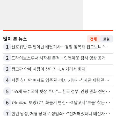
많이 본 뉴스
전체
로컬
1
신호위반 후 달아난 배달기사…경찰 잠복해 잡고보니 ‘반전’
2
드라이브스루서 시작된 총격…인앤아웃 참사 영상 공개
3
광고판 안에 사람이 산다?…LA 거리서 화제
4
서류 하나만 빠져도 영주권·비자 거부…심사관 재량권 대폭 확대
5
"65세 복수국적 빗장 푸나"... 한국 정부, 연령 완화 전면 추진
6
74m짜리 보잉777, 화물기 변신…격납고서 ‘보물’ 찾는 인천공항