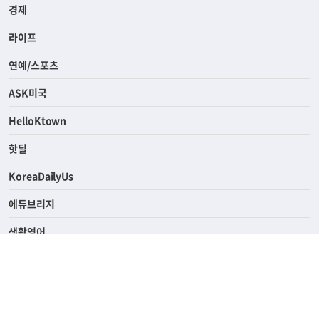
사회
경제
라이프
연예/스포츠
ASK미국
HelloKtown
핫딜
KoreaDailyUs
에듀브리지
생활영어
업소록