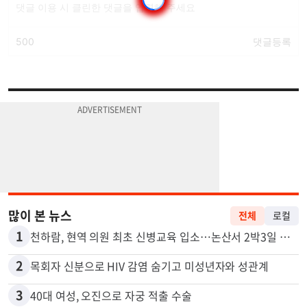
많이 본 뉴스
전체
로컬
1
천하람, 현역 의원 최초 신병교육 입소…논산서 2박3일 생활
2
목회자 신분으로 HIV 감염 숨기고 미성년자와 성관계