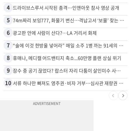
3
40대 여성, 오진으로 자궁 적출 수술
4
드라이브스루서 시작된 총격…인앤아웃 참사 영상 공개
5
74m짜리 보잉777, 화물기 변신…격납고서 ‘보물’ 찾는 인천공항
6
광고판 안에 사람이 산다?…LA 거리서 화제
7
“술에 이것 한방울 넣어라” 매일 소주 1병 까는 91세의 철칙
8
휴매나, 메디캘 어드밴티지 축소...60만명 플랜 상실 위기
9
잠수 중 공기 끊었다? 랍스터 자리 다툼이 살인미수 사건으로
10
서류 하나만 빠져도 영주권·비자 거부…심사관 재량권 대폭 확대