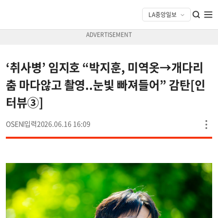
‘취사병’ 임지호 “박지훈, 미역옷→개다리
춤 마다않고 촬영..눈빛 빠져들어” 감탄[인
터뷰③]
OSEN
2026.06.16 16:09