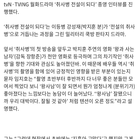
tvN·TVING 월화드라마 ‘취사병 전설이 되다’ 종영 인터뷰를 진
행했다.
‘취사병 전설이 되다’는 이등병 강성재(박지훈 분)가 ‘전설의 취사
병’으로 거듭나는 과정을 그린 밀리터리 쿡방 판타지 드라마.
앞서 ‘취사병’의 첫 방송을 앞두고 박지훈 주연의 영화 ‘왕과 사는
남자’(감독 장항준)가 천만 영화로 등극하며 그의 차기작인 ‘취사
병’을 향한 기대와 관심도 높아졌던바. 이 때문에 배우들 역시 ‘취
사병’의 촬영을 함에 있어 긍정적인 영향을 받은 부분이 있는지
묻자 임지호는 “촬영 초반부터 후반까지 다 너무 좋은 분들만 모
여서 찍었다 보니 ‘왕사남’이 잘 되면서 뭔가 엄청나게 (분위기가)
좋아졌다는 느낌보다는 농담이 더 늘어났다. ‘‘왕사남’ 잘됐으니
까 우리 대박이다. 잘될 것 같아’ 처럼 텐션이 오른 정도”라고 설
명했다.
그는 “그런데 현장에서 초반에는 ‘지훈아 고맙다’고 했지만 그게