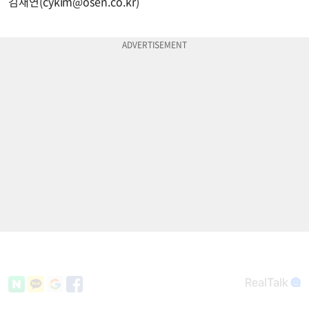
김채연(
cykim@osen.co.kr
)