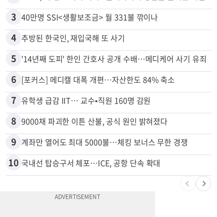
3
40만명 SSI<생활보조금> 월 331불 깎이나
4
추방된 한국인, 재입국해 또 사기
5
'14년째 도피' 한인 간호사 공개 수배…메디케어 사기 유죄
6
[포커스] 메디캘 대폭 개편…자산한도 84% 축소
7
유학생 급감 IIT… 교수•직원 160명 감원
8
9000채 파괴한 이튼 산불, 공식 원인 밝혀졌다
9
계좌만 열어도 최대 5000불…체킹 보너스 무한 경쟁
10
국내선 탑승구서 체포…ICE, 공항 단속 확대