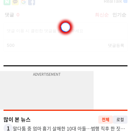
많이 본 뉴스
전체
로컬
1
말다툼 중 엄마 흉기 살해한 10대 아들…범행 직후 한 짓 충격