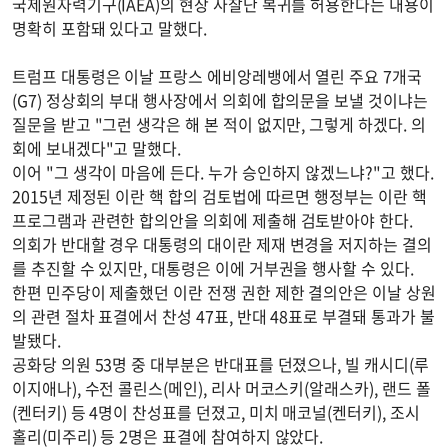
국제원자력기구(IAEA)의 현장 사찰단 복귀를 허용한다는 내용이
명확히 포함돼 있다고 말했다.
트럼프 대통령은 이날 프랑스 에비앙레뱅에서 열린 주요 7개국
(G7) 정상회의 부대 행사장에서 의회에 합의문을 보낼 것이냐는
질문을 받고 "그런 생각은 해 본 적이 없지만, 그렇게 하겠다. 의
회에 보내겠다"고 말했다.
이어 "그 생각이 마음에 든다. 누가 승인하지 않겠느냐?"고 했다.
2015년 제정된 이란 핵 합의 검토법에 따르면 행정부는 이란 핵
프로그램과 관련한 합의안을 의회에 제출해 검토받아야 한다.
의회가 반대할 경우 대통령의 대이란 제재 변경을 저지하는 결의
를 추진할 수 있지만, 대통령은 이에 거부권을 행사할 수 있다.
한편 민주당이 제출했던 이란 전쟁 권한 제한 결의안은 이날 상원
의 관련 절차 표결에서 찬성 47표, 반대 48표로 부결돼 통과가 불
발됐다.
공화당 의원 53명 중 대부분은 반대표를 던졌으나, 빌 캐시디(루
이지애나), 수전 콜린스(메인), 리사 머코스키(알래스카), 랜드 폴
(켄터키) 등 4명이 찬성표를 던졌고, 미치 매코널(켄터키), 조시
홀리(미주리) 등 2명은 표결에 참여하지 않았다.