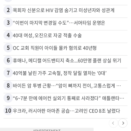
2
목회자 신분으로 HIV 감염 숨기고 미성년자와 성관계
3
“이번이 마지막 변경일 수도”…서머타임 운명은
4
40대 여성, 오진으로 자궁 적출 수술
5
OC 교회 직원이 아이들 몰카 혐의로 40년형
6
휴매나, 메디캘 어드밴티지 축소...60만명 플랜 상실 위기
7
40억불 날린 가주 고속철, 정작 달릴 열차는 ‘0대’
8
바이든 암 투병 근황…“암이 뼈까지 전이, 고통스럽게 투병 중”
9
“6~7분 만에 에어컨 실외기 통째로 사라졌다” 애틀랜타서 실외기 도난 급증
10
우크라, 러시아판 아마존 공습…고려인 CEO 8조 날렸다