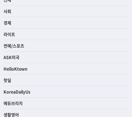
전체
사회
경제
라이프
연예/스포츠
ASK미국
HelloKtown
핫딜
KoreaDailyUs
에듀브리지
생활영어