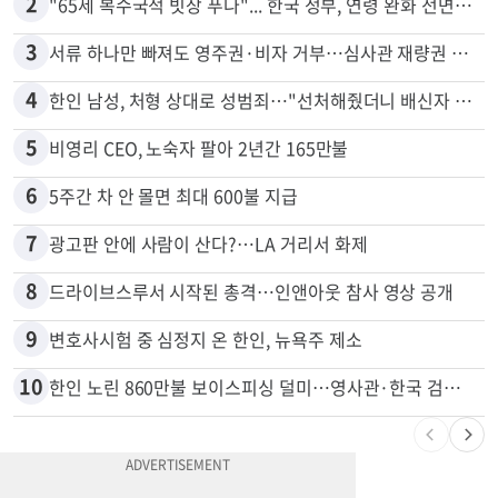
1
신호위반 후 달아난 배달기사…경찰 잠복해 잡고보니 ‘반전’
2
"65세 복수국적 빗장 푸나"... 한국 정부, 연령 완화 전면 추진
3
서류 하나만 빠져도 영주권·비자 거부…심사관 재량권 대폭 확대
4
한인 남성, 처형 상대로 성범죄…"선처해줬더니 배신자 취급"
5
비영리 CEO, 노숙자 팔아 2년간 165만불
6
5주간 차 안 몰면 최대 600불 지급
7
광고판 안에 사람이 산다?…LA 거리서 화제
8
드라이브스루서 시작된 총격…인앤아웃 참사 영상 공개
9
변호사시험 중 심정지 온 한인, 뉴욕주 제소
10
한인 노린 860만불 보이스피싱 덜미…영사관·한국 검찰 사칭