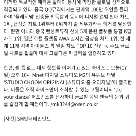
이러한 독보적인 매력은 발매와 동시에 막강한 글로벌 성적으로
직결되고 있다. 중국 QQ뮤직에서는 판매액 100만 위안을 돌파
하며 '플래티넘' 인증을 획득함과 동시에 디지털 앨범 판매 차트
1위, 급상승 차트 1위부터 6위까지 줄 세우기라는 쾌거를 달성했
다. 뿐만 아니라 중국 텐센트뮤직 산하 5개 음원 플랫폼 통합 K팝
차트 1위, 일본 로컬 플랫폼 AWA 실시간 급상승 차트 1위, 전 세
계 11개 지역 아이튠즈 톱 앨범 차트 TOP 10 진입 등 주요 글로
벌 차트를 휩쓸며 대세 그룹다운 파급력을 입증하고 있다.
한편, 쉴 틈 없는 대세 행보를 이어가고 있는 라이즈는 오늘(17
일) 오후 10시 Mnet 디지털 스튜디오 M2의 유튜브 채널
‘STUDIO CHOOM ORIGINAL(스튜디오 춤 오리지널)’에 출격한
다. 이들은 오직 라이즈만이 소화할 수 있는 고퀄리티의 ‘Do
your dance’ 퍼포먼스를 선사하며 글로벌 음악 팬들의 눈과 귀
를 즐겁게 할 예정이다. /
mk3244@osen.co.kr
[사진] SM엔터테인먼트