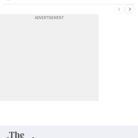
10
계좌만 열어도 최대 5000불…체킹 보너스 무한 경쟁