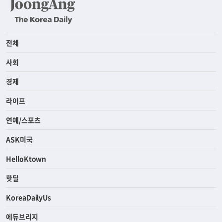
전체
사회
경제
라이프
연예/스포츠
ASK미국
HelloKtown
핫딜
KoreaDailyUs