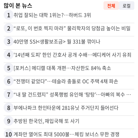
많이 본 뉴스
전체
로컬
1
취업 잘되는 대학 1위는?…하버드 3위
2
“로또, 이 번호 찍지 마라” 물리학자의 당첨금 높이는 비밀
3
40만명 SSI<생활보조금> 월 331불 깎이나
4
'14년째 도피' 한인 간호사 공개 수배…메디케어 사기 유죄
5
[포커스] 메디캘 대폭 개편…자산한도 84% 축소
6
“전쟁터 같았다”…테슬라 충돌로 OC 주택 4채 파손
7
“내 딸 건드렸지” 성폭행범 유인해 ‘탕탕’…아빠의 복수 결말
8
부에나파크 한인타운에 281유닛 주거단지 들어선다
9
추방된 한국인, 재입국해 또 사기