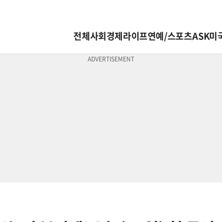
전체
사회
경제
라이프
연예/스포츠
ASK미