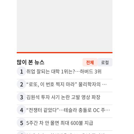
많이 본 뉴스
전체
로컬
1
11
취업 잘되는 대학 1위는?…하버드 3위
2
12
“로또, 이 번호 찍지 마라” 물리학자의 당첨금 높이는 비밀
3
13
김원석 투자 사기 논란 고발 영상 파장
4
14
“전쟁터 같았다”…테슬라 충돌로 OC 주택 4채 파손
5
15
5주간 차 안 몰면 최대 600불 지급