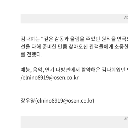
김나희는 “깊은 감동과 울림을 주었던 원작을 연극으
선을 다해 준비한 만큼 찾아오신 관객들에게 소중한
를 전했다.
예능, 음악, 연기 다방면에서 활약해온 김나희였던
/
elnino8919@osen.co.kr
장우영(
elnino8919@osen.co.kr
)