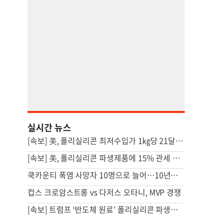
실시간 뉴스
[속보] 美, 폴리실리콘 최저수입가 1㎏당 21달러로…'덤핑 방지' 조치
[속보] 美, 폴리실리콘 파생제품에 15% 관세 부과…120일 뒤 발효
쿡카운티 폭염 사망자 10명으로 늘어…10년래 최다
컵스 크로암스트롱 vs 다저스 오타니, MVP 경쟁
[속보] 트럼프 ‘반도체 원료’ 폴리실리콘 파생제품에 15% 관세 부과