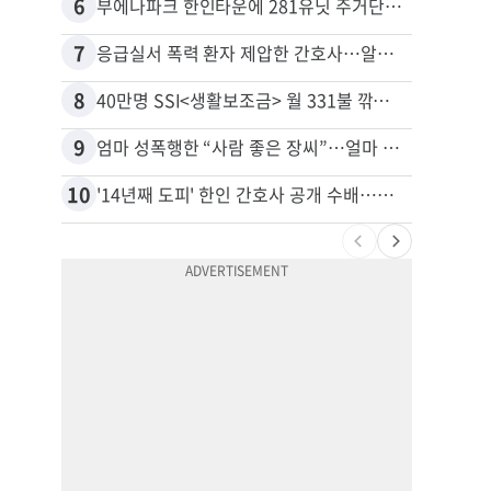
6
16
부에나파크 한인타운에 281유닛 주거단지 들어선다
7
17
응급실서 폭력 환자 제압한 간호사…알고 보니
8
18
40만명 SSI<생활보조금> 월 331불 깎이나
유학생
9
19
엄마 성폭행한 “사람 좋은 장씨”…얼마 뒤 딸 배도 불러왔다
10
20
'14년째 도피' 한인 간호사 공개 수배…메디케어 사기 유죄