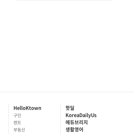
HelloKtown
핫딜
KoreaDailyUs
구인