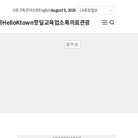
신문구독
전자신문
English
August 6, 2026
국
HelloKtown
핫딜
교육
업소록
의료관광