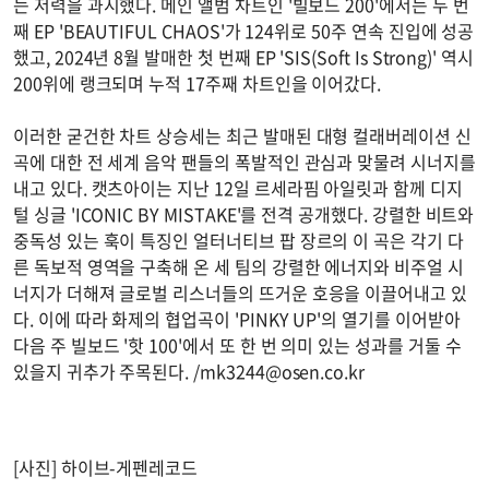
는 저력을 과시했다. 메인 앨범 차트인 '빌보드 200'에서는 두 번
째 EP 'BEAUTIFUL CHAOS'가 124위로 50주 연속 진입에 성공
했고, 2024년 8월 발매한 첫 번째 EP 'SIS(Soft Is Strong)' 역시
200위에 랭크되며 누적 17주째 차트인을 이어갔다.
이러한 굳건한 차트 상승세는 최근 발매된 대형 컬래버레이션 신
곡에 대한 전 세계 음악 팬들의 폭발적인 관심과 맞물려 시너지를
내고 있다. 캣츠아이는 지난 12일 르세라핌 아일릿과 함께 디지
털 싱글 'ICONIC BY MISTAKE'를 전격 공개했다. 강렬한 비트와
중독성 있는 훅이 특징인 얼터너티브 팝 장르의 이 곡은 각기 다
른 독보적 영역을 구축해 온 세 팀의 강렬한 에너지와 비주얼 시
너지가 더해져 글로벌 리스너들의 뜨거운 호응을 이끌어내고 있
다. 이에 따라 화제의 협업곡이 'PINKY UP'의 열기를 이어받아
다음 주 빌보드 '핫 100'에서 또 한 번 의미 있는 성과를 거둘 수
있을지 귀추가 주목된다. /
mk3244@osen.co.kr
[사진] 하이브-게펜레코드