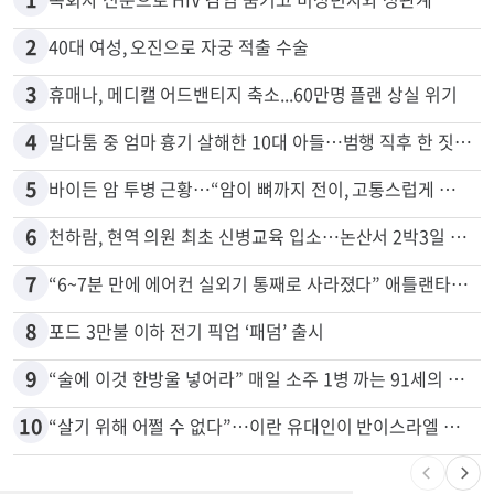
2
40대 여성, 오진으로 자궁 적출 수술
3
휴매나, 메디캘 어드밴티지 축소...60만명 플랜 상실 위기
4
말다툼 중 엄마 흉기 살해한 10대 아들…범행 직후 한 짓 충격
5
바이든 암 투병 근황…“암이 뼈까지 전이, 고통스럽게 투병 중”
6
천하람, 현역 의원 최초 신병교육 입소…논산서 2박3일 생활
7
“6~7분 만에 에어컨 실외기 통째로 사라졌다” 애틀랜타서 실외기 도난 급증
8
포드 3만불 이하 전기 픽업 ‘패덤’ 출시
9
“술에 이것 한방울 넣어라” 매일 소주 1병 까는 91세의 철칙
10
“살기 위해 어쩔 수 없다”…이란 유대인이 반이스라엘 외치는 까닭