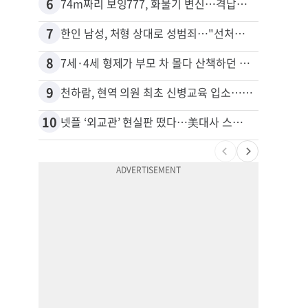
6
16
74m짜리 보잉777, 화물기 변신…격납고서 ‘보물’ 찾는 인천공항
40대
7
17
한인 남성, 처형 상대로 성범죄…"선처해줬더니 배신자 취급"
8
18
7세·4세 형제가 부모 차 몰다 산책하던 여성 들이받아
비영리
9
19
천하람, 현역 의원 최초 신병교육 입소…논산서 2박3일 생활
10
20
넷플 ‘외교관’ 현실판 떴다…美대사 스틸 지키는 ‘신 스틸러’