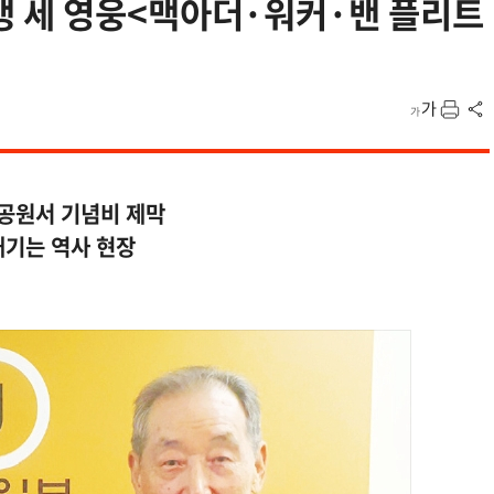
 세 영웅<맥아더·워커·밴 플리트
 공원서 기념비 제막
새기는 역사 현장