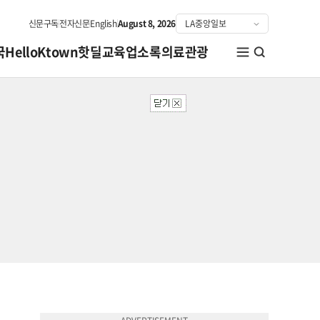
신문구독
전자신문
English
August 8, 2026
국
HelloKtown
핫딜
교육
업소록
의료관광