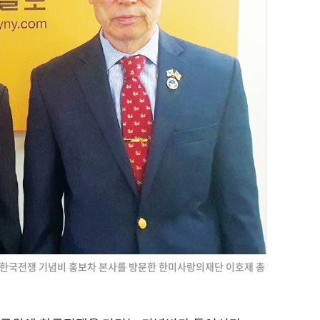
 한국전쟁 기념비 홍보차 본사를 방문한 한미사랑의재단 이호제 총