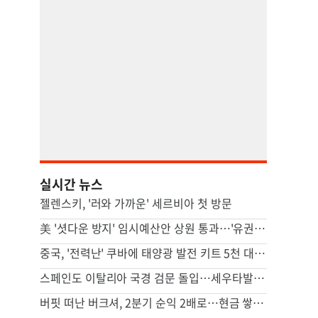
실시간 뉴스
젤렌스키, '러와 가까운' 세르비아 첫 방문
美 '셧다운 방지' 임시예산안 상원 통과…'유권자 ID법'은 좌절
중국, '전력난' 쿠바에 태양광 발전 키트 5천 대 기증
스페인도 이탈리아 국경 검문 돌입…세우타발 갈등 고조
버핏 떠난 버크셔, 2분기 순익 2배로…현금 쌓기서 투자로 전환