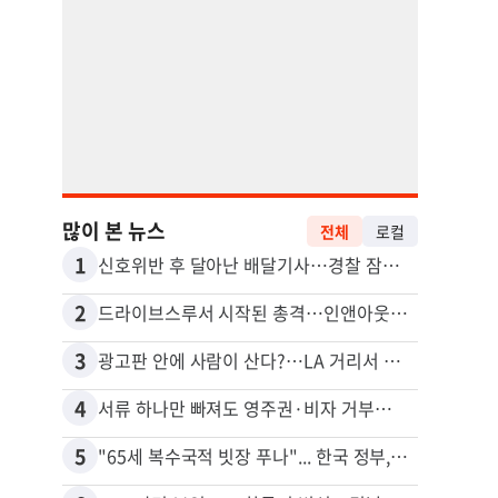
많이 본 뉴스
전체
로컬
1
11
신호위반 후 달아난 배달기사…경찰 잠복해 잡고보니 ‘반전’
2
12
드라이브스루서 시작된 총격…인앤아웃 참사 영상 공개
5주간
3
13
광고판 안에 사람이 산다?…LA 거리서 화제
4
14
서류 하나만 빠져도 영주권·비자 거부…심사관 재량권 대폭 확대
포드 
5
15
"65세 복수국적 빗장 푸나"... 한국 정부, 연령 완화 전면 추진