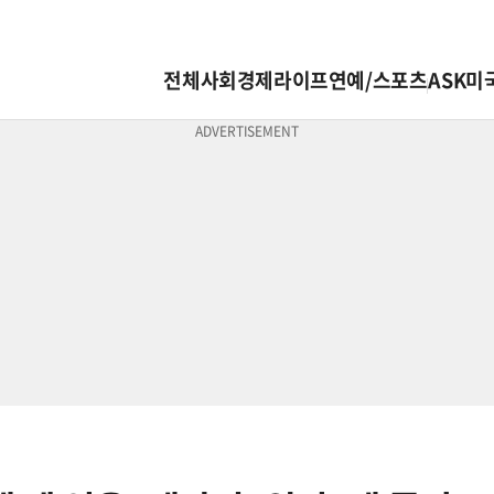
전체
사회
경제
라이프
연예/스포츠
ASK미