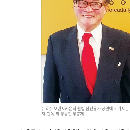
뉴욕주 오렌지카운티 월킬 참전용사 공원에 세워지는
재(왼쪽)와 장동건 부총재.