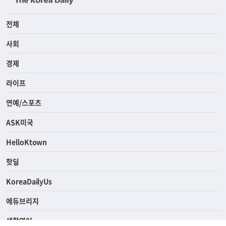
전체
사회
경제
라이프
연예/스포츠
ASK미국
HelloKtown
핫딜
KoreaDailyUs
에듀브리지