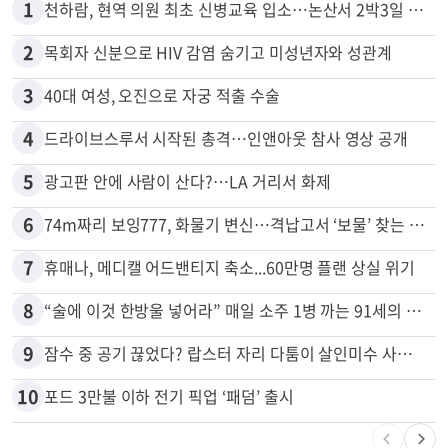
많이 본 뉴스
전체
로컬
1
천하람, 현역 의원 최초 신병교육 입소…논산서 2박3일 생활
2
목회자 신분으로 HIV 감염 숨기고 미성년자와 성관계
3
40대 여성, 오진으로 자궁 적출 수술
4
드라이브스루서 시작된 총격…인앤아웃 참사 영상 공개
5
광고판 안에 사람이 산다?…LA 거리서 화제
6
74m짜리 보잉777, 화물기 변신…격납고서 ‘보물’ 찾는 인천공항
7
휴매나, 메디캘 어드밴티지 축소...60만명 플랜 상실 위기
8
“술에 이것 한방울 넣어라” 매일 소주 1병 까는 91세의 철칙
9
잠수 중 공기 끊었다? 랍스터 자리 다툼이 살인미수 사건으로
10
포드 3만불 이하 전기 픽업 ‘패덤’ 출시