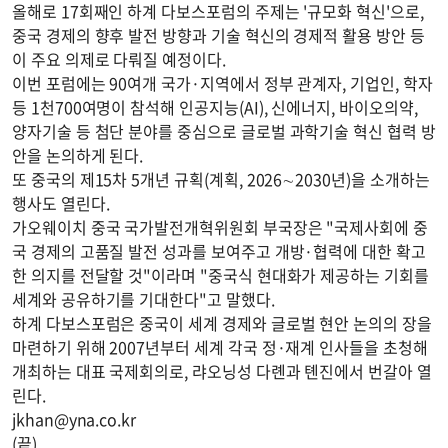
올해로 17회째인 하계 다보스포럼의 주제는 '규모화 혁신'으로,
중국 경제의 향후 발전 방향과 기술 혁신의 경제적 활용 방안 등
이 주요 의제로 다뤄질 예정이다.
이번 포럼에는 90여개 국가·지역에서 정부 관계자, 기업인, 학자
등 1천700여명이 참석해 인공지능(AI), 신에너지, 바이오의약,
양자기술 등 첨단 분야를 중심으로 글로벌 과학기술 혁신 협력 방
안을 논의하게 된다.
또 중국의 제15차 5개년 규획(계획, 2026∼2030년)을 소개하는
행사도 열린다.
가오웨이치 중국 국가발전개혁위원회 부국장은 "국제사회에 중
국 경제의 고품질 발전 성과를 보여주고 개방·협력에 대한 확고
한 의지를 전달할 것"이라며 "중국식 현대화가 제공하는 기회를
세계와 공유하기를 기대한다"고 말했다.
하계 다보스포럼은 중국이 세계 경제와 글로벌 현안 논의의 장을
마련하기 위해 2007년부터 세계 각국 정·재계 인사들을 초청해
개최하는 대표 국제회의로, 랴오닝성 다롄과 톈진에서 번갈아 열
린다.
jkhan@yna.co.kr
(끝)