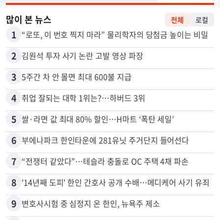
많이 본 뉴스
전체
로컬
1
“로또, 이 번호 찍지 마라” 물리학자의 당첨금 높이는 비밀
2
김원석 투자 사기 논란 고발 영상 파장
3
5주간 차 안 몰면 최대 600불 지급
4
취업 잘되는 대학 1위는?…하버드 3위
5
쌀·라면 값 최대 80% 할인…H마트 ‘폭탄 세일’
6
부에나파크 한인타운에 281유닛 주거단지 들어선다
7
“전쟁터 같았다”…테슬라 충돌로 OC 주택 4채 파손
8
'14년째 도피' 한인 간호사 공개 수배…메디케어 사기 유죄
9
변호사시험 중 심정지 온 한인, 뉴욕주 제소