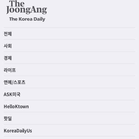
전체
사회
경제
라이프
연예/스포츠
ASK미국
HelloKtown
핫딜
KoreaDailyUs