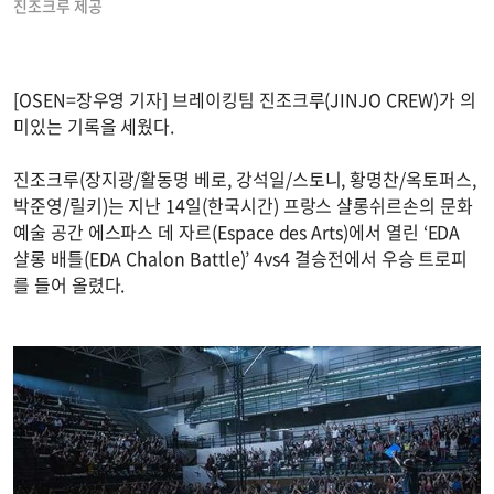
진조크루 제공
[OSEN=장우영 기자] 브레이킹팀 진조크루(JINJO CREW)가 의
미있는 기록을 세웠다.
진조크루(장지광/활동명 베로, 강석일/스토니, 황명찬/옥토퍼스,
박준영/릴키)는 지난 14일(한국시간) 프랑스 샬롱쉬르손의 문화
예술 공간 에스파스 데 자르(Espace des Arts)에서 열린 ‘EDA
샬롱 배틀(EDA Chalon Battle)’ 4vs4 결승전에서 우승 트로피
를 들어 올렸다.