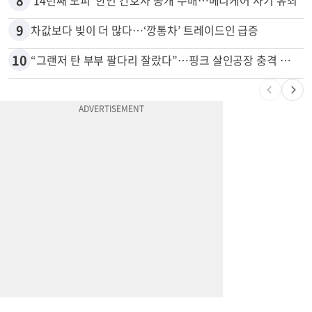
7
변호사시험 중 심정지 온 한인, 뉴욕주 제소
8
'14년째 도피' 한인 간호사 공개 수배…메디케어 사기 유죄
9
차값보다 빚이 더 많다…‘깡통차’ 트레이드인 급증
10
“그랜저 탄 부부 팔다리 잘랐다”…핑크 살인공장 충격 실체