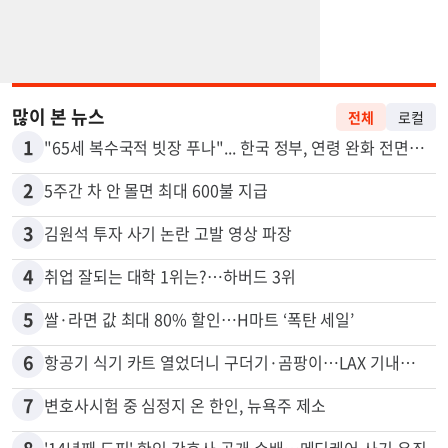
많이 본 뉴스
전체
로컬
1
"65세 복수국적 빗장 푸나"... 한국 정부, 연령 완화 전면 추진
2
5주간 차 안 몰면 최대 600불 지급
3
김원석 투자 사기 논란 고발 영상 파장
4
취업 잘되는 대학 1위는?…하버드 3위
5
쌀·라면 값 최대 80% 할인…H마트 ‘폭탄 세일’
6
항공기 식기 카트 열었더니 구더기·곰팡이…LAX 기내식 업체 논란