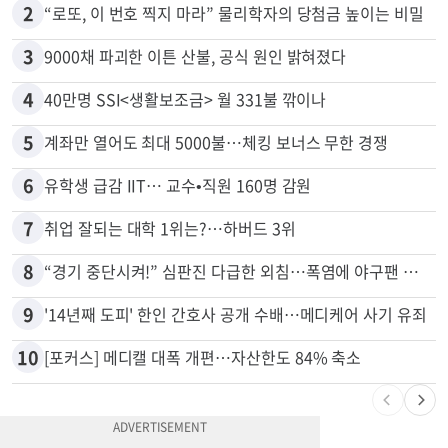
1
추방된 한국인, 재입국해 또 사기
2
“로또, 이 번호 찍지 마라” 물리학자의 당첨금 높이는 비밀
3
9000채 파괴한 이튼 산불, 공식 원인 밝혀졌다
4
40만명 SSI<생활보조금> 월 331불 깎이나
5
계좌만 열어도 최대 5000불…체킹 보너스 무한 경쟁
6
유학생 급감 IIT… 교수•직원 160명 감원
7
취업 잘되는 대학 1위는?…하버드 3위
8
“경기 중단시켜!” 심판진 다급한 외침…폭염에 야구팬 쓰러졌다
9
'14년째 도피' 한인 간호사 공개 수배…메디케어 사기 유죄
10
[포커스] 메디캘 대폭 개편…자산한도 84% 축소