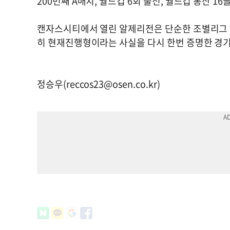
200번째 A매치, 월드컵 6회 출전, 월드컵 통산 16
캔자스시티에서 열린 알제리전은 단순한 조별리그 1
히 현재진행형이라는 사실을 다시 한번 증명한 경기였
정승우(
reccos23@osen.co.kr
)