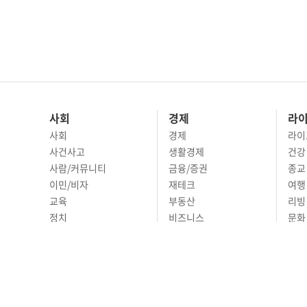
사회
경제
라
사회
경제
라이
사건사고
생활경제
건강
사람/커뮤니티
금융/증권
종교
이민/비자
재테크
여행 
교육
부동산
리빙
정치
비즈니스
문화 
국제
자동차
시니
오피니언