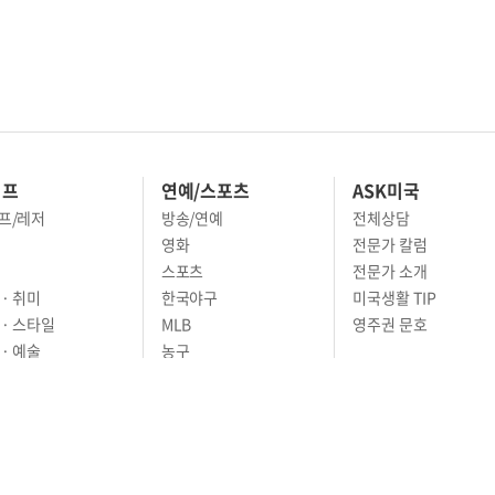
이프
연예/스포츠
ASK미국
프/레저
방송/연예
전체상담
영화
전문가 칼럼
스포츠
전문가 소개
· 취미
한국야구
미국생활 TIP
 · 스타일
MLB
영주권 문호
· 예술
농구
어
풋볼
골프
축구