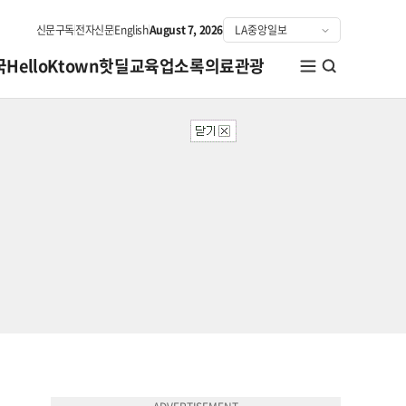
신문구독
전자신문
English
August 7, 2026
국
HelloKtown
핫딜
교육
업소록
의료관광