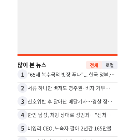
많이 본 뉴스
전체
로컬
1
11
"65세 복수국적 빗장 푸나"... 한국 정부, 연령 완화 전면 추진
2
12
서류 하나만 빠져도 영주권·비자 거부…심사관 재량권 대폭 확대
취업 
3
13
신호위반 후 달아난 배달기사…경찰 잠복해 잡고보니 ‘반전’
4
14
한인 남성, 처형 상대로 성범죄…"선처해줬더니 배신자 취급"
5
15
비영리 CEO, 노숙자 팔아 2년간 165만불