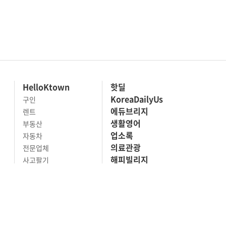
HelloKtown
핫딜
KoreaDailyUs
구인
에듀브리지
렌트
생활영어
부동산
업소록
자동차
의료관광
전문업체
해피빌리지
사고팔기
마켓세일
맛집