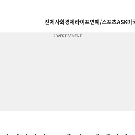
전체
사회
경제
라이프
연예/스포츠
ASK미