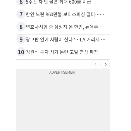
6
16
5주간 차 안 몰면 최대 600불 지급
7
17
한인 노린 860만불 보이스피싱 덜미…영사관·한국 검찰 사칭
8
18
변호사시험 중 심정지 온 한인, 뉴욕주 제소
9
19
광고판 안에 사람이 산다?…LA 거리서 화제
10
20
김원석 투자 사기 논란 고발 영상 파장