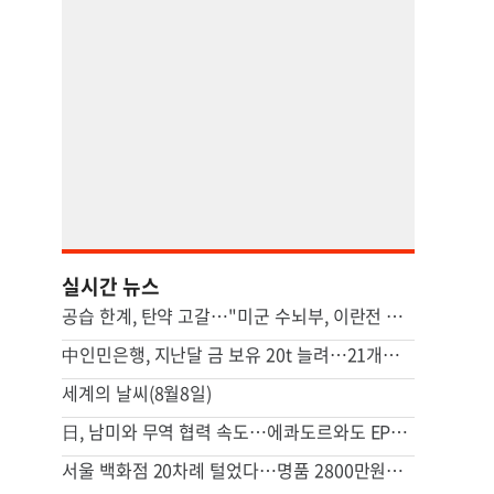
실시간 뉴스
공습 한계, 탄약 고갈…"미군 수뇌부, 이란전 출구전략 모색중"
中인민은행, 지난달 금 보유 20t 늘려…21개월 연속 증가세
세계의 날씨(8월8일)
日, 남미와 무역 협력 속도…에콰도르와도 EPA 협상 추진
서울 백화점 20차례 털었다…명품 2800만원어치 훔친 중국인