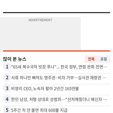
많이 본 뉴스
전체
로컬
1
"65세 복수국적 빗장 푸나"... 한국 정부, 연령 완화 전면 추진
2
서류 하나만 빠져도 영주권·비자 거부…심사관 재량권 대폭 확대
3
비영리 CEO, 노숙자 팔아 2년간 165만불
4
한인 남성, 처형 상대로 성범죄…"선처해줬더니 배신자 취급"