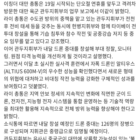
이칭더 대만 총통은 19일 시작되는 단오절 연휴를 앞두고 격려차
방문한 대만 육군 관두지휘부의 업무 보고에서 이같이 밝혔다.
라이 총통은 수도권 방위의 중책을 맡고 있는 관두지휘부가 전천
후 전비 태세 등을 갖추는 동시에 헌병지휘부와 함께 타이베이 전
투대 창설을 통해 기습 침투와 참수 작전 및 공중강습 저지 등 중
요 임무를 맡고 있다고 강조했다.
이어 관두지휘부가 내달 드론 중대를 창설해 부대 정찰, 모니터
링. 원점 타격 능력을 개선하게 될 것이라고 설명했다.
그러면서 이달 초 실시한 실사격 훈련에서 자폭 드론인 알티우스
(ALTIUS 600M-V)의 우수한 성능을 확인했다면서 새로운 형태
의 위협에 대처하고 비대칭 작전 능력을 강화한 구체적인 성과를
보여줬다고 덧붙였다.
라이 총통은 지역 안보 정세의 지속적인 변화에 직면한 군이 드
론, 전자전, 지능형 전자 시스템을 통합 운영하는 등 기술적 역량
을 최대한 활용해 지속적으로 전체 방위 능력을 향상해야 한다고
밝혔다.
소식통에 따르면 내달 창설 예정인 드론 중대는 126명의 장병으
로 구성되며 지휘관은 중령급으로 임명될 예정이다.
관두지휘부는 유사시 중국군이 대만에 상륙할 가능성이 있는 '붉