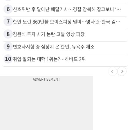
5
5주간 차 안 몰면 최대 600불 지급
6
신호위반 후 달아난 배달기사…경찰 잠복해 잡고보니 ‘반전’
7
한인 노린 860만불 보이스피싱 덜미…영사관·한국 검찰 사칭
8
김원석 투자 사기 논란 고발 영상 파장
9
변호사시험 중 심정지 온 한인, 뉴욕주 제소
10
취업 잘되는 대학 1위는?…하버드 3위