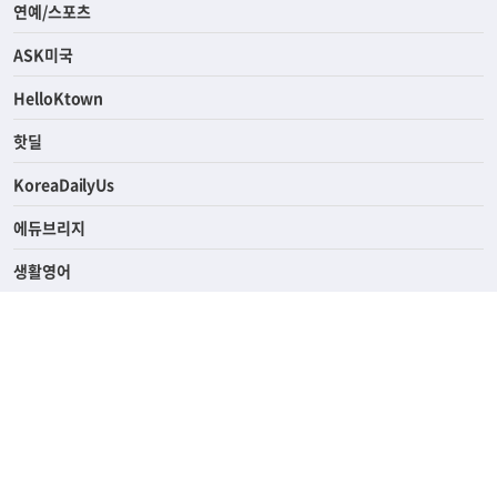
라이프
연예/스포츠
ASK미국
HelloKtown
핫딜
KoreaDailyUs
에듀브리지
생활영어
업소록
의료관광
해피빌리지
ABOUT
ADVERTISING
PRIVACY POLICY
TERMS OF SERVICE
윤리경영
고객센터