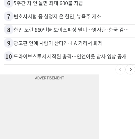
5
비영리 CEO, 노숙자 팔아 2년간 165만불
6
5주간 차 안 몰면 최대 600불 지급
7
변호사시험 중 심정지 온 한인, 뉴욕주 제소
8
한인 노린 860만불 보이스피싱 덜미…영사관·한국 검찰 사칭
9
광고판 안에 사람이 산다?…LA 거리서 화제
10
드라이브스루서 시작된 총격…인앤아웃 참사 영상 공개