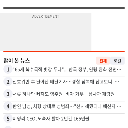
많이 본 뉴스
전체
로컬
1
"65세 복수국적 빗장 푸나"... 한국 정부, 연령 완화 전면 추진
2
신호위반 후 달아난 배달기사…경찰 잠복해 잡고보니 ‘반전’
3
서류 하나만 빠져도 영주권·비자 거부…심사관 재량권 대폭 확대
4
한인 남성, 처형 상대로 성범죄…"선처해줬더니 배신자 취급"