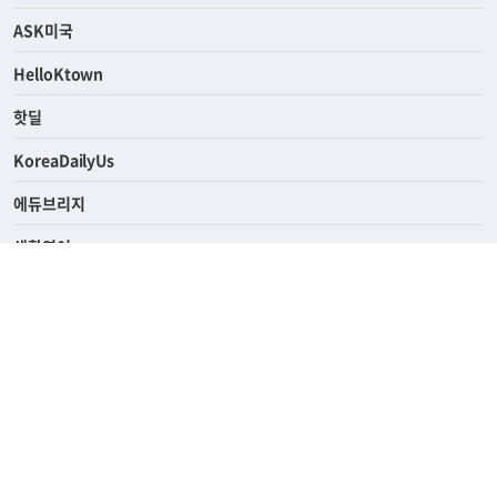
연예/스포츠
ASK미국
HelloKtown
핫딜
KoreaDailyUs
에듀브리지
생활영어
업소록
의료관광
해피빌리지
ABOUT
ADVERTISING
PRIVACY POLICY
TERMS OF SERVICE
윤리경영
고객센터
News Tips & Corrections