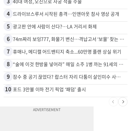
2
목회자 신분으로 HIV 감염 숨기고 미성년자와 성관계
3
40대 여성, 오진으로 자궁 적출 수술
4
드라이브스루서 시작된 총격…인앤아웃 참사 영상 공개
5
광고판 안에 사람이 산다?…LA 거리서 화제
6
74m짜리 보잉777, 화물기 변신…격납고서 ‘보물’ 찾는 인천공항
7
휴매나, 메디캘 어드밴티지 축소...60만명 플랜 상실 위기
8
“술에 이것 한방울 넣어라” 매일 소주 1병 까는 91세의 철칙
9
잠수 중 공기 끊었다? 랍스터 자리 다툼이 살인미수 사건으로
10
포드 3만불 이하 전기 픽업 ‘패덤’ 출시