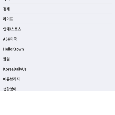
전체
사회
경제
라이프
연예/스포츠
ASK미국
HelloKtown
핫딜
KoreaDailyUs
에듀브리지
생활영어
업소록