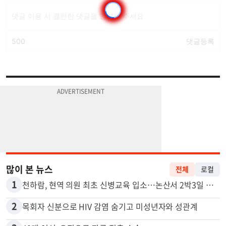
많이 본 뉴스
전체
로컬
1
천하람, 현역 의원 최초 신병교육 입소…논산서 2박3일 생활