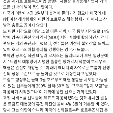
것을 계기로 호르무즈해협 항행이 사실상 불가능해지면서 거의
모든 선박이 발이 묶인 탓이다.
미국과 이란이 4월 8일부터 휴전에 들어가긴 했으나 미국의 대
(對)이란 해상봉쇄와 이란의 호르무즈 해협 봉쇄가 이어지고 산
발적 충돌도 끊이지 않았다.
또 이란 시간으로 이달 15일 이른 새벽, 미국 동부 시간으로 14일
밤에 양측이 종전 양해각서(MOU) 서명 계획에 합의하면서 적대
행위는 거의 중단되긴 했으나, 선주들은 여전히 불안감을 느끼고
있어 호르무즈 해협 통과를 강행하는 경우가 드물다.
백악관 공보실 직원 테일러 로저스는 폴리티코에 보낸 입장문에
서 "트럼프 대통령이 서명한 훌륭한 양해각서 덕분에 호르무즈
해협은 완전히 개방될 것"이라며 에너지의 자유로운 흐름이 전쟁
전의 정상 수준으로 곧 돌아갈 것으로 예상한다고 말했다.
트럼프 행정부는 올해 3월 호르무즈 해협 통항을 시도할 가능성
이 있는 선주들에게 200억 달러(30조 원) 규모의 "정치 보험"을
제공하기 시작했으나 이 계획에 응한 선주는 거의 없었다.
호위 서비스를 선박들에 유료로 제공하겠다는 것과 유사한 발상
은 트럼프 대통령이 휴전 직전인 올해 4월 6일에 거론한 바 있다.
당시 그는 이란이 아니라 미국이 선박들로부터 호르무즈해협 통