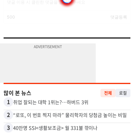
많이 본 뉴스
전체
로컬
1
취업 잘되는 대학 1위는?…하버드 3위
2
“로또, 이 번호 찍지 마라” 물리학자의 당첨금 높이는 비밀
3
40만명 SSI<생활보조금> 월 331불 깎이나