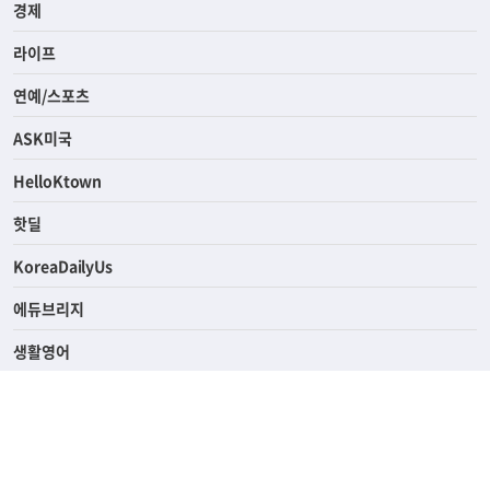
경제
라이프
연예/스포츠
ASK미국
HelloKtown
핫딜
KoreaDailyUs
에듀브리지
생활영어
업소록
의료관광
해피빌리지