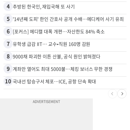
4
추방된 한국인, 재입국해 또 사기
5
'14년째 도피' 한인 간호사 공개 수배…메디케어 사기 유죄
6
[포커스] 메디캘 대폭 개편…자산한도 84% 축소
7
유학생 급감 IIT… 교수•직원 160명 감원
8
9000채 파괴한 이튼 산불, 공식 원인 밝혀졌다
9
계좌만 열어도 최대 5000불…체킹 보너스 무한 경쟁
10
국내선 탑승구서 체포…ICE, 공항 단속 확대