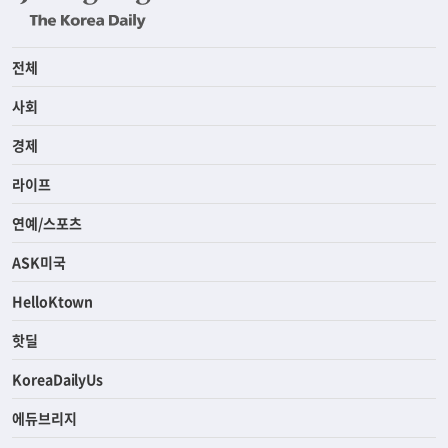
전체
사회
경제
라이프
연예/스포츠
ASK미국
HelloKtown
핫딜
KoreaDailyUs