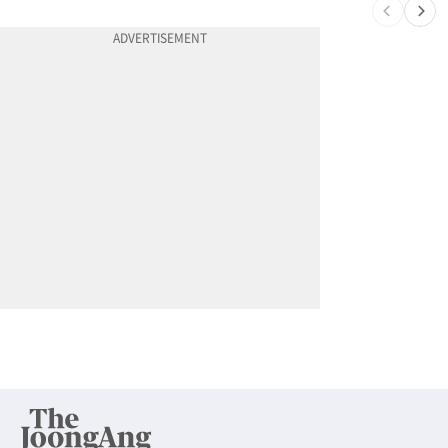
10
천하람, 현역 의원 최초 신병교육 입소…논산서 2박3일 생활