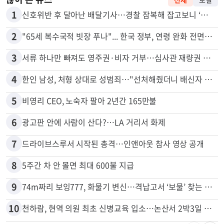
많이 본 뉴스
전체
로컬
1
신호위반 후 달아난 배달기사…경찰 잠복해 잡고보니 ‘반전’
2
"65세 복수국적 빗장 푸나"... 한국 정부, 연령 완화 전면 추진
3
서류 하나만 빠져도 영주권·비자 거부…심사관 재량권 대폭 확대
4
한인 남성, 처형 상대로 성범죄…"선처해줬더니 배신자 취급"
5
비영리 CEO, 노숙자 팔아 2년간 165만불
6
광고판 안에 사람이 산다?…LA 거리서 화제
7
드라이브스루서 시작된 총격…인앤아웃 참사 영상 공개
8
5주간 차 안 몰면 최대 600불 지급
9
74m짜리 보잉777, 화물기 변신…격납고서 ‘보물’ 찾는 인천공항