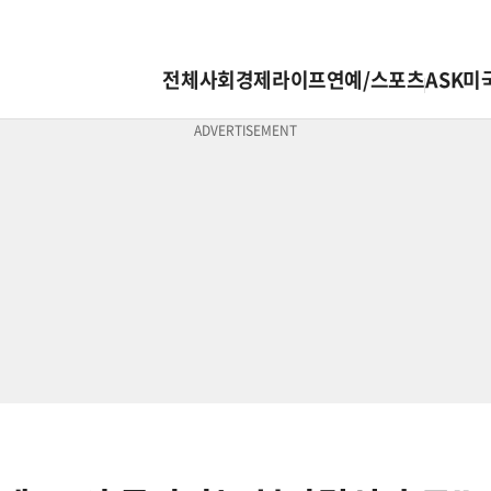
전체
사회
경제
라이프
연예/스포츠
ASK미