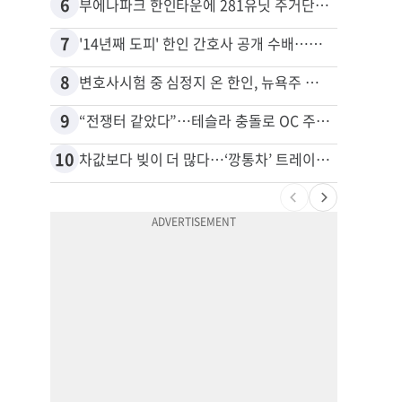
6
16
부에나파크 한인타운에 281유닛 주거단지 들어선다
7
17
'14년째 도피' 한인 간호사 공개 수배…메디케어 사기 유죄
8
18
변호사시험 중 심정지 온 한인, 뉴욕주 제소
9
19
“전쟁터 같았다”…테슬라 충돌로 OC 주택 4채 파손
10
20
차값보다 빚이 더 많다…‘깡통차’ 트레이드인 급증