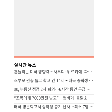
실시간 뉴스
흔들리는 미국 영향력…사우디·튀르키예·파키스탄, 공동방위조약
조부모 권총 들고 학교 간 14세…태국 중학생 총기난사에 7명 숨져
李, 부동산 점검 2차 회의…6시간 동안 공급 지원책 집중 논의
“조폭에게 7000만원 받고”…햄버거·불닭소스 넣어준 교도관 징역 7년
태국 명문학교서 중학생 총기 난사…최소 7명 살해(종합2보)