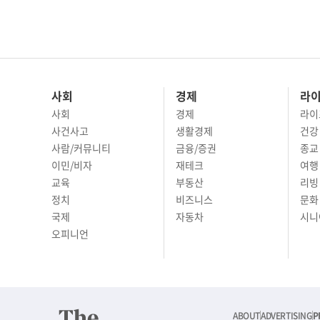
사회
경제
라
사회
경제
라이
사건사고
생활경제
건강
사람/커뮤니티
금융/증권
종교
이민/비자
재테크
여행 
교육
부동산
리빙
정치
비즈니스
문화 
국제
자동차
시니
오피니언
ABOUT
ADVERTISING
P