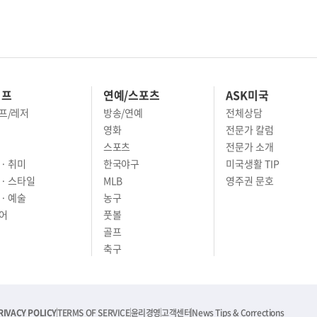
이프
연예/스포츠
ASK미국
프/레저
방송/연예
전체상담
영화
전문가 칼럼
스포츠
전문가 소개
· 취미
한국야구
미국생활 TIP
 · 스타일
MLB
영주권 문호
· 예술
농구
어
풋볼
골프
축구
RIVACY POLICY
TERMS OF SERVICE
윤리경영
고객센터
News Tips & Corrections