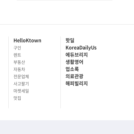
HelloKtown
핫딜
KoreaDailyUs
구인
에듀브리지
렌트
생활영어
부동산
업소록
자동차
의료관광
전문업체
해피빌리지
사고팔기
마켓세일
맛집