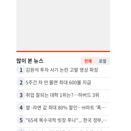
많이 본 뉴스
전체
로컬
1
11
김원석 투자 사기 논란 고발 영상 파장
2
12
5주간 차 안 몰면 최대 600불 지급
3
13
취업 잘되는 대학 1위는?…하버드 3위
4
14
쌀·라면 값 최대 80% 할인…H마트 ‘폭탄 세일’
5
15
"65세 복수국적 빗장 푸나"... 한국 정부, 연령 완화 전면 추진