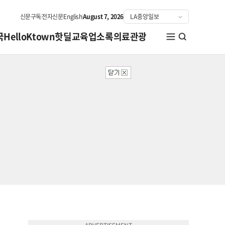
신문구독
전자신문
English
August 7, 2026
국
HelloKtown
핫딜
교육
업소록
의료관광