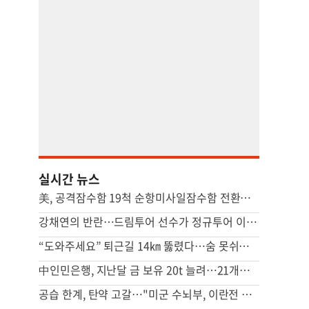
실시간 뉴스
美, 공격잠수함 19척 순항미사일잠수함 전환…中 견제 강화
강채연의 반란…드림투어 선수가 정규투어 이틀째 선두
“도와주세요” 퇴근길 14㎞ 뚫렸다…숨 못쉬던 아기 살린 기적
中인민은행, 지난달 금 보유 20t 늘려…21개월 연속 증가세
공습 한계, 탄약 고갈…"미군 수뇌부, 이란전 출구전략 모색중"