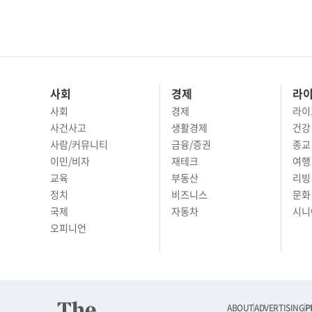
사회
경제
라
사회
경제
라이
사건사고
생활경제
건강
사람/커뮤니티
금융/증권
종교
이민/비자
재테크
여행 
교육
부동산
리빙
정치
비즈니스
문화 
국제
자동차
시니
오피니언
ABOUT
ADVERTISING
P