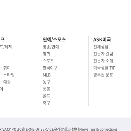
이프
연예/스포츠
ASK미국
프/레저
방송/연예
전체상담
영화
전문가 칼럼
스포츠
전문가 소개
· 취미
한국야구
미국생활 TIP
 · 스타일
MLB
영주권 문호
· 예술
농구
어
풋볼
골프
축구
RIVACY POLICY
TERMS OF SERVICE
윤리경영
고객센터
News Tips & Corrections