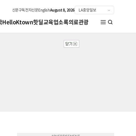
신문구독
전자신문
English
August 8, 2026
국
HelloKtown
핫딜
교육
업소록
의료관광