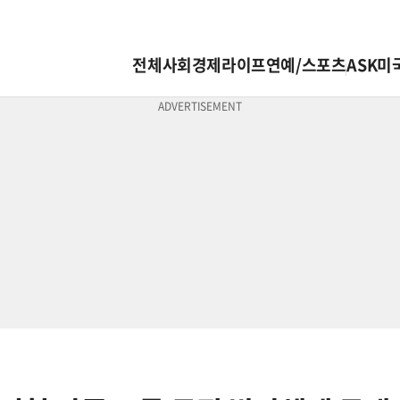
전체
사회
경제
라이프
연예/스포츠
ASK미