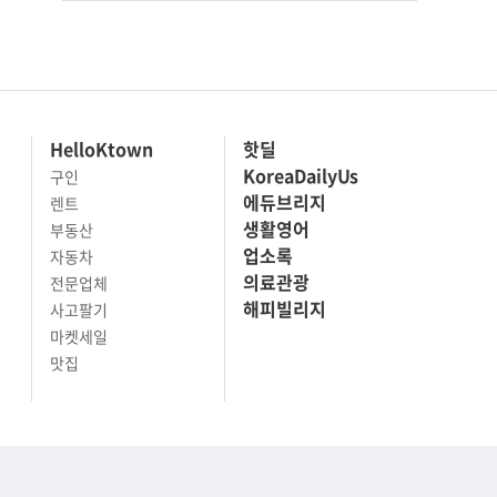
HelloKtown
핫딜
KoreaDailyUs
구인
에듀브리지
렌트
생활영어
부동산
업소록
자동차
의료관광
전문업체
해피빌리지
사고팔기
마켓세일
맛집