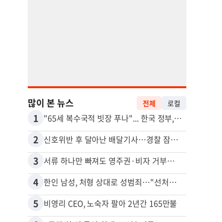
많이 본 뉴스
전체
로컬
1
11
"65세 복수국적 빗장 푸나"... 한국 정부, 연령 완화 전면 추진
김원석
2
12
신호위반 후 달아난 배달기사…경찰 잠복해 잡고보니 ‘반전’
3
13
서류 하나만 빠져도 영주권·비자 거부…심사관 재량권 대폭 확대
4
14
한인 남성, 처형 상대로 성범죄…"선처해줬더니 배신자 취급"
5
15
비영리 CEO, 노숙자 팔아 2년간 165만불