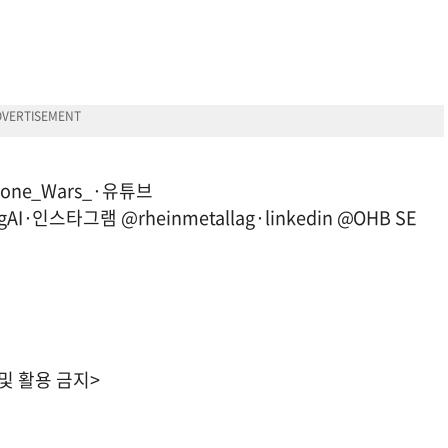
Drone_Wars_·유튜브
gAI·인스타그램 @rheinmetallag·linkedin @OHB SE
 및 활용 금지>