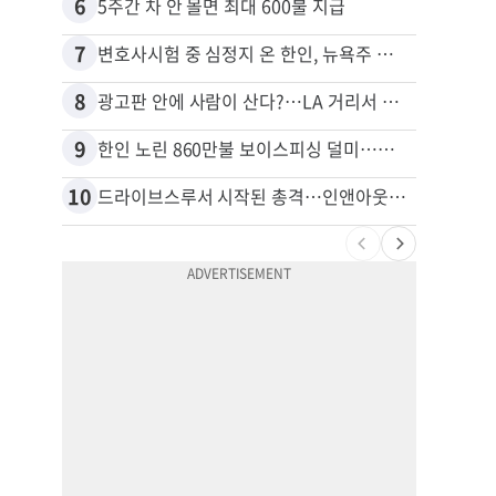
6
16
5주간 차 안 몰면 최대 600불 지급
7
17
변호사시험 중 심정지 온 한인, 뉴욕주 제소
8
18
광고판 안에 사람이 산다?…LA 거리서 화제
9
19
한인 노린 860만불 보이스피싱 덜미…영사관·한국 검찰 사칭
10
20
드라이브스루서 시작된 총격…인앤아웃 참사 영상 공개