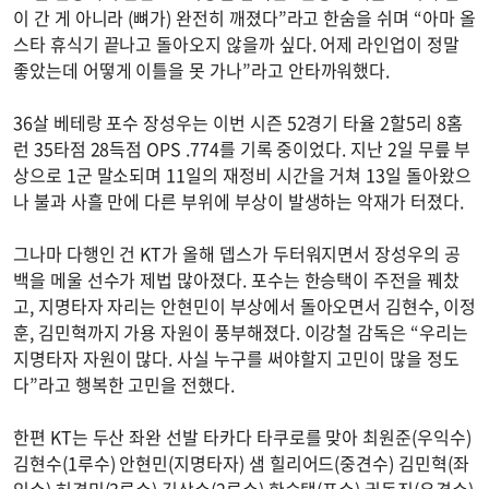
이 간 게 아니라 (뼈가) 완전히 깨졌다”라고 한숨을 쉬며 “아마 올
스타 휴식기 끝나고 돌아오지 않을까 싶다. 어제 라인업이 정말
좋았는데 어떻게 이틀을 못 가나”라고 안타까워했다.
36살 베테랑 포수 장성우는 이번 시즌 52경기 타율 2할5리 8홈
런 35타점 28득점 OPS .774를 기록 중이었다. 지난 2일 무릎 부
상으로 1군 말소되며 11일의 재정비 시간을 거쳐 13일 돌아왔으
나 불과 사흘 만에 다른 부위에 부상이 발생하는 악재가 터졌다.
그나마 다행인 건 KT가 올해 뎁스가 두터워지면서 장성우의 공
백을 메울 선수가 제법 많아졌다. 포수는 한승택이 주전을 꿰찼
고, 지명타자 자리는 안현민이 부상에서 돌아오면서 김현수, 이정
훈, 김민혁까지 가용 자원이 풍부해졌다. 이강철 감독은 “우리는
지명타자 자원이 많다. 사실 누구를 써야할지 고민이 많을 정도
다”라고 행복한 고민을 전했다.
한편 KT는 두산 좌완 선발 타카다 타쿠로를 맞아 최원준(우익수)
김현수(1루수) 안현민(지명타자) 샘 힐리어드(중견수) 김민혁(좌
익수) 허경민(3루수) 김상수(2루수) 한승택(포수) 권동진(유격수)