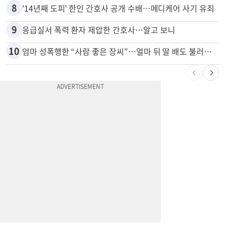
7
쌀·라면 값 최대 80% 할인…H마트 ‘폭탄 세일’
8
'14년째 도피' 한인 간호사 공개 수배…메디케어 사기 유죄
9
응급실서 폭력 환자 제압한 간호사…알고 보니
10
엄마 성폭행한 “사람 좋은 장씨”…얼마 뒤 딸 배도 불러왔다