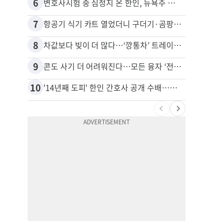
6
16
변호사시험 중 심정지 온 한인, 뉴욕주 제소
7
17
항공기 식기 카트 열었더니 구더기·곰팡이…LAX 기내식 업체 논란
8
18
차값보다 빚이 더 많다…‘깡통차’ 트레이드인 급증
9
19
콘도 사기 더 어려워진다…모든 융자 ‘전체 심사’
10
20
'14년째 도피' 한인 간호사 공개 수배…메디케어 사기 유죄