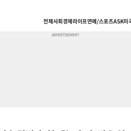
전체
사회
경제
라이프
연예/스포츠
ASK미