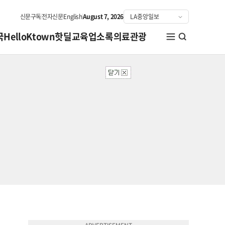
신문구독
전자신문
English
August 7, 2026
국
HelloKtown
핫딜
교육
업소록
의료관광