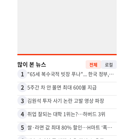
많이 본 뉴스
전체
로컬
1
11
"65세 복수국적 빗장 푸나"... 한국 정부, 연령 완화 전면 추진
2
12
5주간 차 안 몰면 최대 600불 지급
3
13
김원석 투자 사기 논란 고발 영상 파장
4
14
취업 잘되는 대학 1위는?…하버드 3위
5
15
쌀·라면 값 최대 80% 할인…H마트 ‘폭탄 세일’
비영리