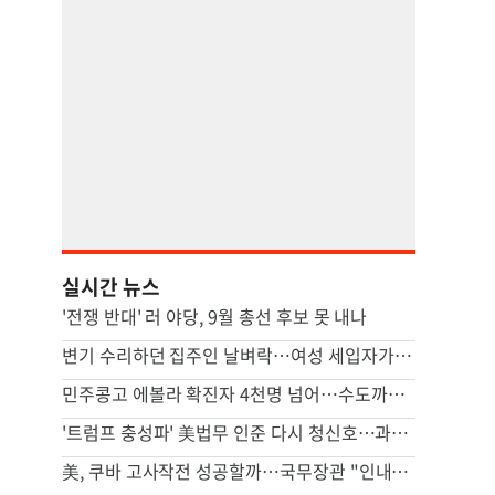
실시간 뉴스
'전쟁 반대' 러 야당, 9월 총선 후보 못 내나
변기 수리하던 집주인 날벼락…여성 세입자가 흉기로 찔렀다
민주콩고 에볼라 확진자 4천명 넘어…수도까지 번질라 비상
'트럼프 충성파' 美법무 인준 다시 청신호…과반 찬성표 확보(종합)
美, 쿠바 고사작전 성공할까…국무장관 "인내와 끈기로 옥죌 것"