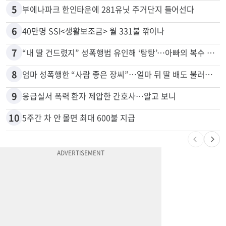
5
부에나파크 한인타운에 281유닛 주거단지 들어선다
6
40만명 SSI<생활보조금> 월 331불 깎이나
7
“내 딸 건드렸지” 성폭행범 유인해 ‘탕탕’…아빠의 복수 결말
8
엄마 성폭행한 “사람 좋은 장씨”…얼마 뒤 딸 배도 불러왔다
9
응급실서 폭력 환자 제압한 간호사…알고 보니
10
5주간 차 안 몰면 최대 600불 지급