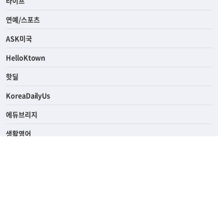
라이프
연예/스포츠
ASK미국
HelloKtown
핫딜
KoreaDailyUs
에듀브리지
생활영어
업소록
의료관광
해피빌리지
ABOUT
ADVERTISING
PRIVACY POLICY
TERMS OF SERVICE
윤리경영
고객센터
News Tips & Corrections