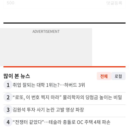
많이 본 뉴스
전체
로컬
1
취업 잘되는 대학 1위는?…하버드 3위
2
“로또, 이 번호 찍지 마라” 물리학자의 당첨금 높이는 비밀
3
김원석 투자 사기 논란 고발 영상 파장
4
“전쟁터 같았다”…테슬라 충돌로 OC 주택 4채 파손