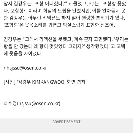
앞서 김강우는 "포항 어떠셨냐?"고 물었고, PD는 "포항항 좋았
다. 포항항~"이라며 회심의 드립을 날렸지만, 이를 알아듣지 못
한 김강우는 아무런 리액션도 하지 않아 썰렁한 분위기가 됐다.
'포항항'은 웃음소리를 귀엽고 익살스럽게 표현한 신조어.
김강우는 "그래서 리액션을 못했고, 계속 혼자 고민했다. '우리는
항을 안 갔는데 왜 항이 멋있었다 그러지?' 생각했었다"고 고백
해 웃음을 자아냈다.
/
hsjssu@osen.co.kr
[사진] '김강우 KIMKANGWOO' 화면 캡처
하수정(
hsjssu@osen.co.kr
)