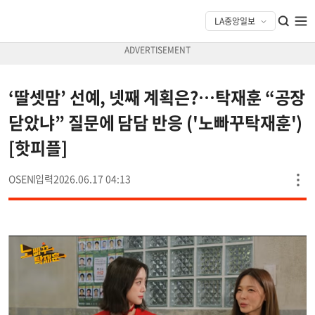
‘딸셋맘’ 선예, 넷째 계획은?…탁재훈 “공장
닫았냐” 질문에 담담 반응 ('노빠꾸탁재훈')
[핫피플]
OSEN
2026.06.17 04:13