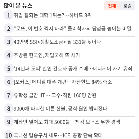
많이 본 뉴스
전체
로컬
1
취업 잘되는 대학 1위는?…하버드 3위
2
“로또, 이 번호 찍지 마라” 물리학자의 당첨금 높이는 비밀
3
40만명 SSI<생활보조금> 월 331불 깎이나
4
추방된 한국인, 재입국해 또 사기
5
'14년째 도피' 한인 간호사 공개 수배…메디케어 사기 유죄
6
[포커스] 메디캘 대폭 개편…자산한도 84% 축소
7
유학생 급감 IIT… 교수•직원 160명 감원
8
9000채 파괴한 이튼 산불, 공식 원인 밝혀졌다
9
계좌만 열어도 최대 5000불…체킹 보너스 무한 경쟁
10
국내선 탑승구서 체포…ICE, 공항 단속 확대