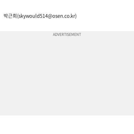
박근희(
skywould514@osen.co.kr
)