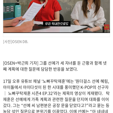
[사진]OSEN DB.
[OSEN=박근희 기자] 그룹 선예가 세 자녀를 둔 근황과 함께 넷
째 계획에 대한 질문에 담담한 반응을 보였다.
17일 오후 유튜브 채널 ‘노빠꾸탁재훈’에는 '원더걸스 선예 혜림,
아이돌에서 아이다섯이 된 한 시대를 풍미했던 K-POP의 선구자
│ 노빠꾸탁재훈 시즌4 EP.32'라는 제목의 영상이 게재됐다. 탁
재훈은 선예에게 가족 계획과 관련한 질문을 던지며 대화를 이어
갔다. 그는 “선예 씨 남편분은 공장 문을 닫았다고?”라고 묻는 등
농담 섞인 질문으로 분위기를 이끌었다. 이에 선예는 “아 네네네