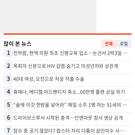
많이 본 뉴스
전체
로컬
1
천하람, 현역 의원 최초 신병교육 입소…논산서 2박3일 생활
2
목회자 신분으로 HIV 감염 숨기고 미성년자와 성관계
3
40대 여성, 오진으로 자궁 적출 수술
4
휴매나, 메디캘 어드밴티지 축소...60만명 플랜 상실 위기
5
“술에 이것 한방울 넣어라” 매일 소주 1병 까는 91세의 철칙
6
드라이브스루서 시작된 총격…인앤아웃 참사 영상 공개