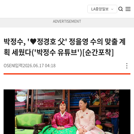
박정수, '♥정경호 父' 정을영 수의 맞출 계
획 세웠다('박정수 유튜브')[순간포착]
OSEN
2026.06.17 04:18