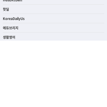
ASK미국
HelloKtown
핫딜
KoreaDailyUs
에듀브리지
생활영어
업소록
의료관광
해피빌리지
ABOUT
ADVERTISING
PRIVACY POLICY
TERMS OF SERVICE
윤리경영
고객센터
News Tips & Corrections
690 Wilshire Place Los Angeles, CA 90005
TEL. (213) 368-2500 FAX. (213) 389-6196
© Joongangilbo USA. All Rights Reserved.