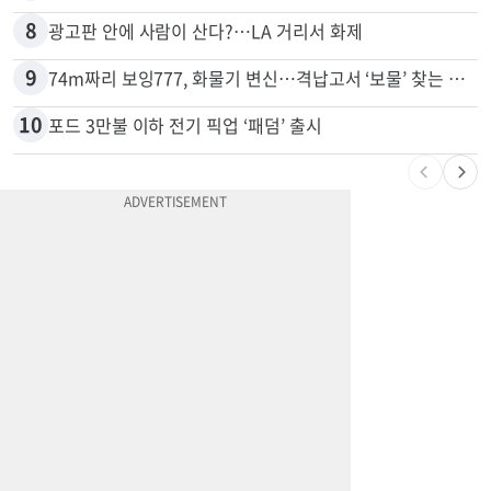
7
잠수 중 공기 끊었다? 랍스터 자리 다툼이 살인미수 사건으로
8
광고판 안에 사람이 산다?…LA 거리서 화제
9
74m짜리 보잉777, 화물기 변신…격납고서 ‘보물’ 찾는 인천공항
10
포드 3만불 이하 전기 픽업 ‘패덤’ 출시