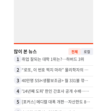
많이 본 뉴스
전체
로컬
1
11
취업 잘되는 대학 1위는?…하버드 3위
2
12
“로또, 이 번호 찍지 마라” 물리학자의 당첨금 높이는 비밀
3
13
40만명 SSI<생활보조금> 월 331불 깎이나
4
14
'14년째 도피' 한인 간호사 공개 수배…메디케어 사기 유죄
5
15
[포커스] 메디캘 대폭 개편…자산한도 84% 축소