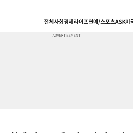
전체
사회
경제
라이프
연예/스포츠
ASK미