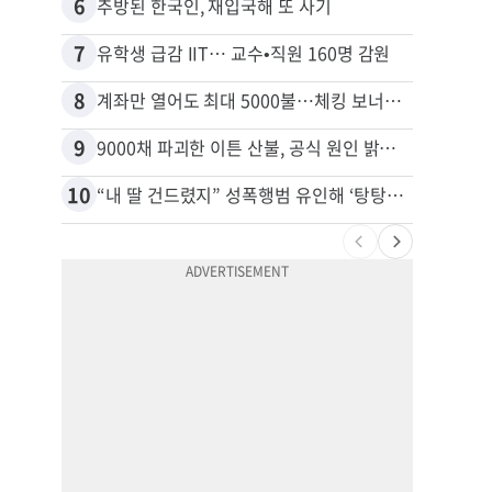
6
16
추방된 한국인, 재입국해 또 사기
7
17
유학생 급감 IIT… 교수•직원 160명 감원
8
18
계좌만 열어도 최대 5000불…체킹 보너스 무한 경쟁
9
19
9000채 파괴한 이튼 산불, 공식 원인 밝혀졌다
10
20
“내 딸 건드렸지” 성폭행범 유인해 ‘탕탕’…아빠의 복수 결말