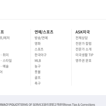
이프
연예/스포츠
ASK미국
프/레저
방송/연예
전체상담
영화
전문가 칼럼
스포츠
전문가 소개
· 취미
한국야구
미국생활 TIP
 · 스타일
MLB
영주권 문호
· 예술
농구
어
풋볼
골프
축구
RIVACY POLICY
TERMS OF SERVICE
윤리경영
고객센터
News Tips & Corrections