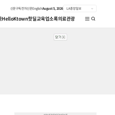
신문구독
전자신문
English
August 5, 2026
국
HelloKtown
핫딜
교육
업소록
의료관광