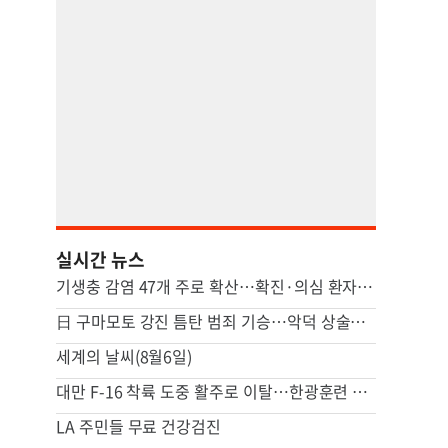
실시간 뉴스
기생충 감염 47개 주로 확산…확진·의심 환자 2만2000여명
日 구마모토 강진 틈탄 범죄 기승…악덕 상술도 우려
세계의 날씨(8월6일)
대만 F-16 착륙 도중 활주로 이탈…한광훈련 첫날 사고 잇달아
LA 주민들 무료 건강검진