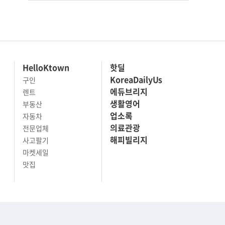
HelloKtown
핫딜
KoreaDailyUs
구인
에듀브리지
렌트
생활영어
부동산
업소록
자동차
의료관광
전문업체
해피빌리지
사고팔기
마켓세일
맛집