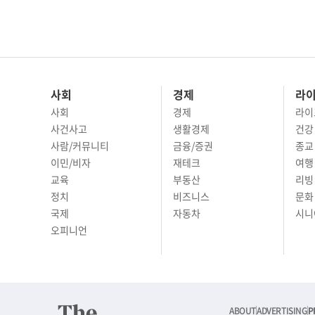
사회
경제
라
사회
경제
라이
사건사고
생활경제
건강
사람/커뮤니티
금융/증권
종교
이민/비자
재테크
여행 
교육
부동산
리빙
정치
비즈니스
문화 
국제
자동차
시니
오피니언
ABOUT
ADVERTISING
P