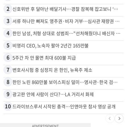
많이 본 뉴스
전체
로컬
1
"65세 복수국적 빗장 푸나"... 한국 정부, 연령 완화 전면 추진
2
신호위반 후 달아난 배달기사…경찰 잠복해 잡고보니 ‘반전’
3
서류 하나만 빠져도 영주권·비자 거부…심사관 재량권 대폭 확대
4
한인 남성, 처형 상대로 성범죄…"선처해줬더니 배신자 취급"
5
비영리 CEO, 노숙자 팔아 2년간 165만불
6
5주간 차 안 몰면 최대 600불 지급
7
변호사시험 중 심정지 온 한인, 뉴욕주 제소
8
한인 노린 860만불 보이스피싱 덜미…영사관·한국 검찰 사칭
9
광고판 안에 사람이 산다?…LA 거리서 화제
10
드라이브스루서 시작된 총격…인앤아웃 참사 영상 공개