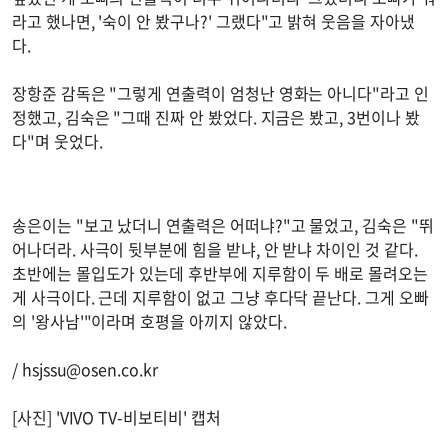
라고 했나면, '숙이 안 봤구나?' 그랬다"고 밝혀 웃음을 자아냈
다.
장항준 감독은 "그렇게 연출력이 엄청난 영화는 아니다"라고 인
정했고, 김숙은 "그때 진짜 안 봤었다. 지금은 봤고, 3번이나 봤
다"며 웃었다.
송은이는 "보고 났더니 연출력은 어떠냐?"고 물었고, 김숙은 "뛰
어나더라. 사극이 뒷부분에 힘을 받냐, 안 받냐 차이인 것 같다.
초반에는 몰입도가 있는데 후반부에 지루함이 두 배로 몰려오는
게 사극이다. 근데 지루함이 없고 그냥 후다닥 끝난다. 그게 오빠
의 '왕사남'"이라며 호평을 아끼지 않았다.
/
hsjssu@osen.co.kr
[사진] 'VIVO TV-비보티비' 캡처