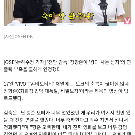
[사진]OSEN DB.
[OSEN=하수정 기자] '천만 감독' 장항준이 '왕과 사는 남자'의 연
출력 부족을 쿨하게 인정했다.
17일 'VIVO TV-비보티비' 채널에는 '토크의 축복이 끊이질 않네
장항준X최화정 입담 대폭발, 비밀보장'이라는 제목의 영상이 업
로드됐다.
김숙은 "난 항준 오빠가 너무 멋있었던 게 우리가 여기서 천만 됐
을 때 전화 연결을 했었다. 너무 축하한다고 박수 치면서 신나서
전화했다"며 "항준 오빠한테 '내가 진짜 영화를 보고 너무 감명
깊었던 게 오빠의 연출력이 너무 뛰어나더라' 그랬더니 오빠가 뭐