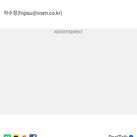
하수정(
hsjssu@osen.co.kr
)