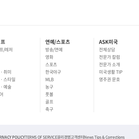
이프
연예/스포츠
ASK미국
프/레저
방송/연예
전체상담
영화
전문가 칼럼
스포츠
전문가 소개
· 취미
한국야구
미국생활 TIP
 · 스타일
MLB
영주권 문호
· 예술
농구
어
풋볼
골프
축구
RIVACY POLICY
TERMS OF SERVICE
윤리경영
고객센터
News Tips & Corrections