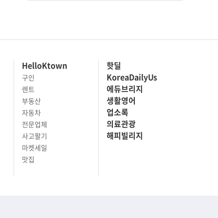
HelloKtown
핫딜
KoreaDailyUs
구인
에듀브리지
렌트
생활영어
부동산
업소록
자동차
의료관광
전문업체
해피빌리지
사고팔기
마켓세일
맛집