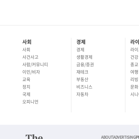
사회
경제
라
사회
경제
라이
사건사고
생활경제
건강
사람/커뮤니티
금융/증권
종교
이민/비자
재테크
여행 
교육
부동산
리빙
정치
비즈니스
문화 
국제
자동차
시니
오피니언
ABOUT
ADVERTISING
P