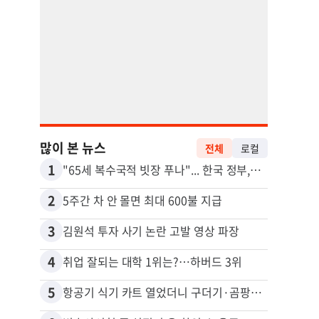
많이 본 뉴스
전체
로컬
1
11
"65세 복수국적 빗장 푸나"... 한국 정부, 연령 완화 전면 추진
비영리
2
12
5주간 차 안 몰면 최대 600불 지급
3
13
김원석 투자 사기 논란 고발 영상 파장
4
14
취업 잘되는 대학 1위는?…하버드 3위
5
15
항공기 식기 카트 열었더니 구더기·곰팡이…LAX 기내식 업체 논란