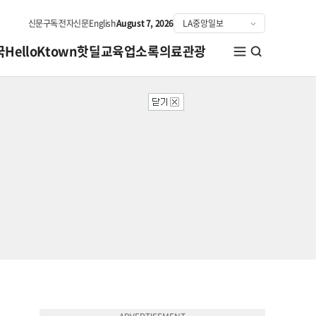
신문구독
전자신문
English
August 7, 2026
국
HelloKtown
핫딜
교육
업소록
의료관광