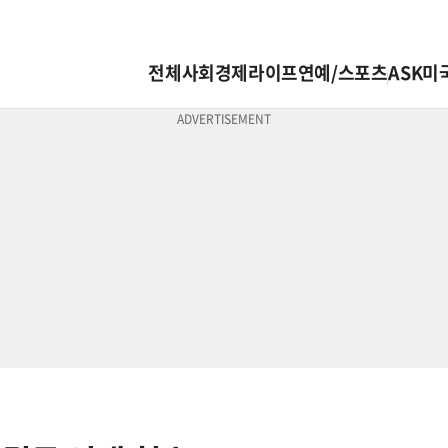
전체
사회
경제
라이프
연예/스포츠
ASK미