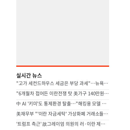
실시간 뉴스
"고가 세컨드하우스 세금은 부당 과세"…뉴욕시 상대 소송
"6개월차 접어든 이란전쟁 탓 美가구 140만원 추가 부담"
中 AI '키미'도 통제환경 탈출…"해킹용 모델 될수도" 우려
美재무부 "'이란 자금세탁' 가상화폐 거래소들 제재"
'트럼프 측근' 故그레이엄 의원의 러·이란 제재법안 상원 통과