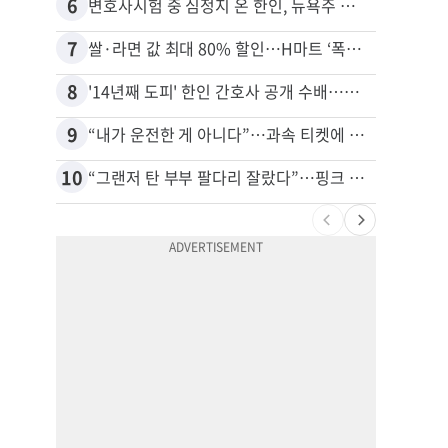
6
16
변호사시험 중 심정지 온 한인, 뉴욕주 제소
7
17
쌀·라면 값 최대 80% 할인…H마트 ‘폭탄 세일’
8
18
'14년째 도피' 한인 간호사 공개 수배…메디케어 사기 유죄
9
19
“내가 운전한 게 아니다”…과속 티켓에 오토파일럿 탓한 운전자
10
20
“그랜저 탄 부부 팔다리 잘랐다”…핑크 살인공장 충격 실체