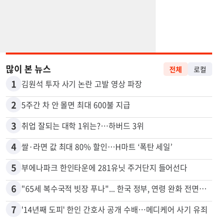
많이 본 뉴스
전체
로컬
1
김원석 투자 사기 논란 고발 영상 파장
2
5주간 차 안 몰면 최대 600불 지급
3
취업 잘되는 대학 1위는?…하버드 3위
4
쌀·라면 값 최대 80% 할인…H마트 ‘폭탄 세일’
5
부에나파크 한인타운에 281유닛 주거단지 들어선다
6
"65세 복수국적 빗장 푸나"... 한국 정부, 연령 완화 전면 추진