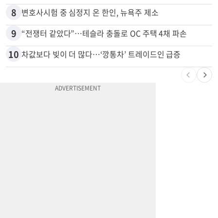
7
'14년째 도피' 한인 간호사 공개 수배…메디케어 사기 유죄
8
변호사시험 중 심정지 온 한인, 뉴욕주 제소
9
“전쟁터 같았다”…테슬라 충돌로 OC 주택 4채 파손
10
차값보다 빚이 더 많다…‘깡통차’ 트레이드인 급증