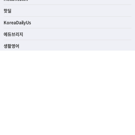
ASK미국
HelloKtown
핫딜
KoreaDailyUs
에듀브리지
생활영어
업소록
의료관광
해피빌리지
ABOUT
ADVERTISING
PRIVACY POLICY
TERMS OF SERVICE
윤리경영
고객센터
News Tips & Corrections
690 Wilshire Place Los Angeles, CA 90005
TEL. (213) 368-2500 FAX. (213) 389-6196
© Joongangilbo USA. All Rights Reserved.