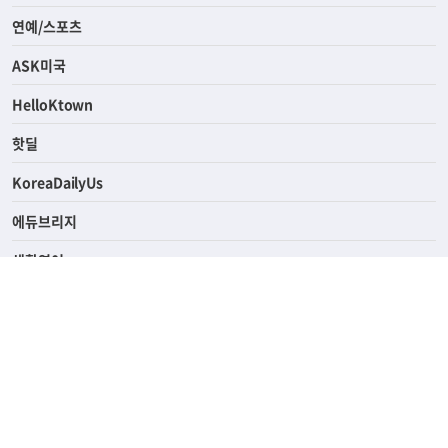
라이프
연예/스포츠
ASK미국
HelloKtown
핫딜
KoreaDailyUs
에듀브리지
생활영어
업소록
의료관광
해피빌리지