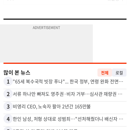
많이 본 뉴스
전체
로컬
1
"65세 복수국적 빗장 푸나"... 한국 정부, 연령 완화 전면 추진
2
서류 하나만 빠져도 영주권·비자 거부…심사관 재량권 대폭 확대
3
비영리 CEO, 노숙자 팔아 2년간 165만불