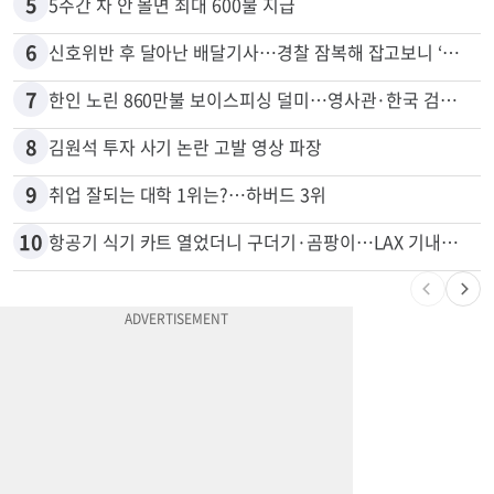
4
한인 남성, 처형 상대로 성범죄…"선처해줬더니 배신자 취급"
5
5주간 차 안 몰면 최대 600불 지급
6
신호위반 후 달아난 배달기사…경찰 잠복해 잡고보니 ‘반전’
7
한인 노린 860만불 보이스피싱 덜미…영사관·한국 검찰 사칭
8
김원석 투자 사기 논란 고발 영상 파장
9
취업 잘되는 대학 1위는?…하버드 3위
10
항공기 식기 카트 열었더니 구더기·곰팡이…LAX 기내식 업체 논란