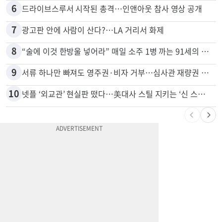
5
신호위반 후 달아난 배달기사…경찰 잠복해 잡고보니 ‘반전’
6
드라이브스루서 시작된 총격…인앤아웃 참사 영상 공개
7
광고판 안에 사람이 산다?…LA 거리서 화제
8
“술에 이것 한방울 넣어라” 매일 소주 1병 까는 91세의 철칙
9
서류 하나만 빠져도 영주권·비자 거부…심사관 재량권 대폭 확대
10
넷플 ‘외교관’ 현실판 떴다…美대사 스틸 지키는 ‘신 스틸러’