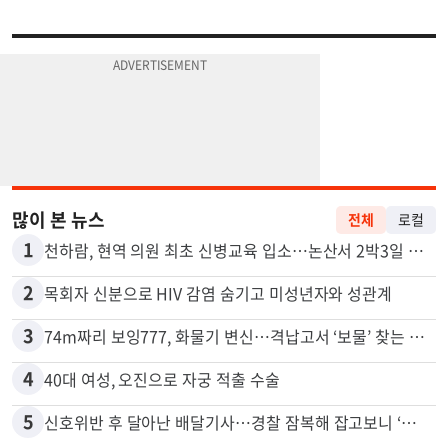
많이 본 뉴스
전체
로컬
1
천하람, 현역 의원 최초 신병교육 입소…논산서 2박3일 생활
2
목회자 신분으로 HIV 감염 숨기고 미성년자와 성관계
3
74m짜리 보잉777, 화물기 변신…격납고서 ‘보물’ 찾는 인천공항
4
40대 여성, 오진으로 자궁 적출 수술