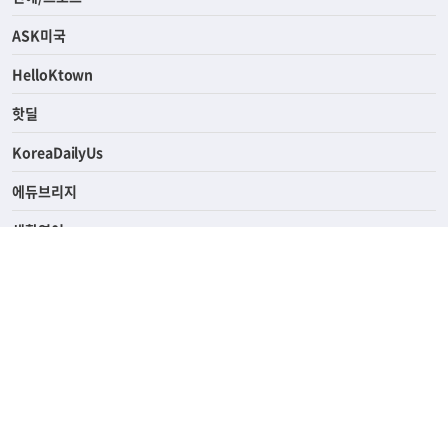
라이프
연예/스포츠
ASK미국
HelloKtown
핫딜
KoreaDailyUs
에듀브리지
생활영어
업소록
의료관광
해피빌리지
ABOUT
ADVERTISING
PRIVACY POLICY
TERMS OF SERVICE
윤리경영
고객센터
News Tips & Corrections