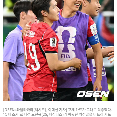
[OSEN=과달라하라(멕시코), 이대선 기자] 교체 카드가 그대로 적중했다.
'슈퍼 조커'로 나선 오현규(25, 베식타스)가 짜릿한 역전골을 터트리며 포