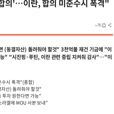
합의'…이란, 합의 미준수시 폭격"
면 (동결자산) 돌려줘야 할것" 3천억불 재건 기금에 "이
능" "시진핑·푸틴, 이란 관련 중립 지켜줘 감사"…"이
준수시 폭격"(종합)
결자산) 돌려줘야 할것"
들 투자 원한다면 가능"
스라엘에 MOU 사본 보내"