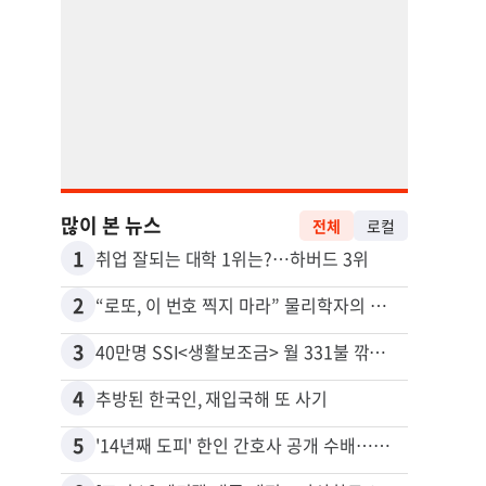
많이 본 뉴스
전체
로컬
1
11
취업 잘되는 대학 1위는?…하버드 3위
2
12
“로또, 이 번호 찍지 마라” 물리학자의 당첨금 높이는 비밀
3
13
40만명 SSI<생활보조금> 월 331불 깎이나
4
14
추방된 한국인, 재입국해 또 사기
5
15
'14년째 도피' 한인 간호사 공개 수배…메디케어 사기 유죄