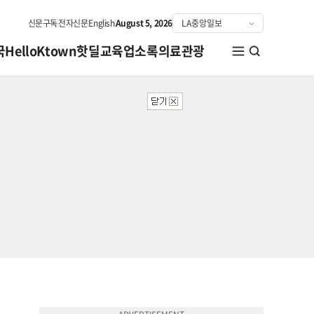
신문구독
전자신문
English
August 5, 2026
국
HelloKtown
핫딜
교육
업소록
의료관광