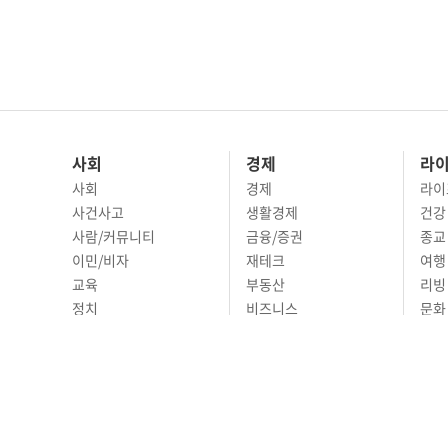
사회
경제
라
사회
경제
라이
사건사고
생활경제
건강
사람/커뮤니티
금융/증권
종교
이민/비자
재테크
여행 
교육
부동산
리빙
정치
비즈니스
문화 
국제
자동차
시니
오피니언