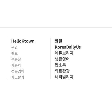
HelloKtown
핫딜
KoreaDailyUs
구인
에듀브리지
렌트
생활영어
부동산
업소록
자동차
의료관광
전문업체
해피빌리지
사고팔기
마켓세일
맛집