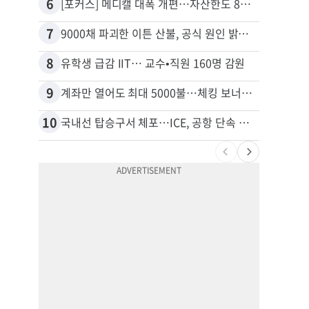
6
16
[포커스] 메디캘 대폭 개편…자산한도 84% 축소
7
17
9000채 파괴한 이튼 산불, 공식 원인 밝혀졌다
8
18
유학생 급감 IIT… 교수•직원 160명 감원
9
19
계좌만 열어도 최대 5000불…체킹 보너스 무한 경쟁
10
20
국내선 탑승구서 체포…ICE, 공항 단속 확대