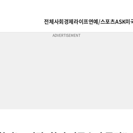
전체
사회
경제
라이프
연예/스포츠
ASK미