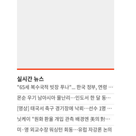
실시간 뉴스
"65세 복수국적 빗장 푸나"... 한국 정부, 연령 완화 전면 추진
몬순 우기 남아시아 물난리…인도서 한 달 동안 163명 사망
[영상] 태국서 축구 경기장에 낙뢰…선수 1명 사망·12명 부상
닛케이 "원화 환율 개입 관측 배경엔 美의 對韓 무역적자 우려"
미·영 외교수장 워싱턴 회동…유럽 자강론 논의