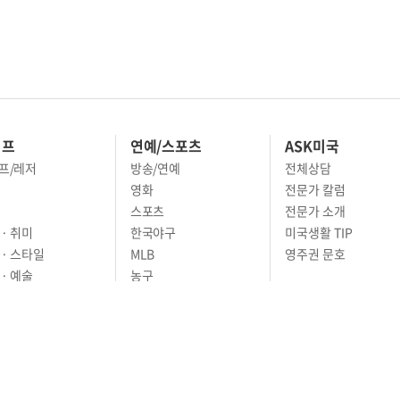
이프
연예/스포츠
ASK미국
프/레저
방송/연예
전체상담
영화
전문가 칼럼
스포츠
전문가 소개
· 취미
한국야구
미국생활 TIP
 · 스타일
MLB
영주권 문호
· 예술
농구
어
풋볼
골프
축구