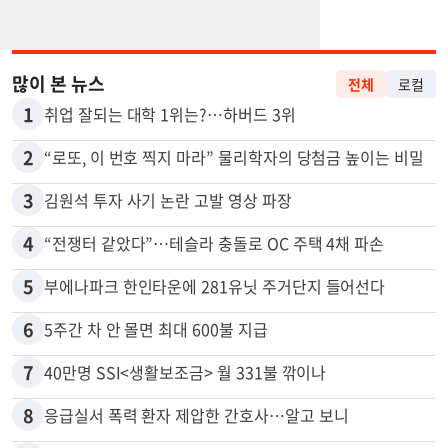
많이 본 뉴스
전체
로컬
1
취업 잘되는 대학 1위는?…하버드 3위
2
“로또, 이 번호 찍지 마라” 물리학자의 당첨금 높이는 비밀
3
김원석 투자 사기 논란 고발 영상 파장
4
“전쟁터 같았다”…테슬라 충돌로 OC 주택 4채 파손
5
부에나파크 한인타운에 281유닛 주거단지 들어선다
6
5주간 차 안 몰면 최대 600불 지급
7
40만명 SSI<생활보조금> 월 331불 깎이나