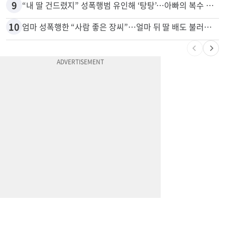
8
응급실서 폭력 환자 제압한 간호사…알고 보니
9
“내 딸 건드렸지” 성폭행범 유인해 ‘탕탕’…아빠의 복수 결말
10
엄마 성폭행한 “사람 좋은 장씨”…얼마 뒤 딸 배도 불러왔다