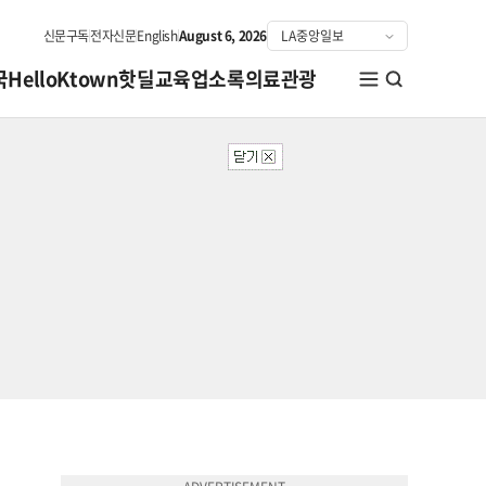
신문구독
전자신문
English
August 6, 2026
국
HelloKtown
핫딜
교육
업소록
의료관광