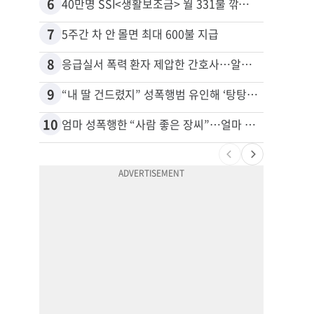
6
16
40만명 SSI<생활보조금> 월 331불 깎이나
7
17
5주간 차 안 몰면 최대 600불 지급
8
18
응급실서 폭력 환자 제압한 간호사…알고 보니
유학생
9
19
“내 딸 건드렸지” 성폭행범 유인해 ‘탕탕’…아빠의 복수 결말
10
20
엄마 성폭행한 “사람 좋은 장씨”…얼마 뒤 딸 배도 불러왔다
추방된