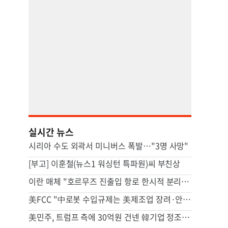
실시간 뉴스
시리아 수도 외곽서 미니버스 폭발…"3명 사망"
[부고] 이훈철(뉴스1 워싱턴 특파원)씨 부친상
이란 매체 "호르무즈 진출입 항로 한시적 분리…이후엔 중앙항로만"
美FCC "中로봇 수입규제는 美제조업 장려·안보위험 대응 목적"
美민주, 트럼프 측에 30억원 건넨 韓기업 정조준…"잠재적 뇌물"