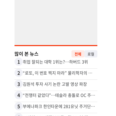
많이 본 뉴스
전체
로컬
1
11
취업 잘되는 대학 1위는?…하버드 3위
2
12
“로또, 이 번호 찍지 마라” 물리학자의 당첨금 높이는 비밀
3
13
김원석 투자 사기 논란 고발 영상 파장
4
14
“전쟁터 같았다”…테슬라 충돌로 OC 주택 4채 파손
5
15
부에나파크 한인타운에 281유닛 주거단지 들어선다