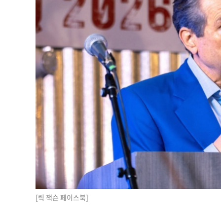
[릭 잭슨 페이스북]