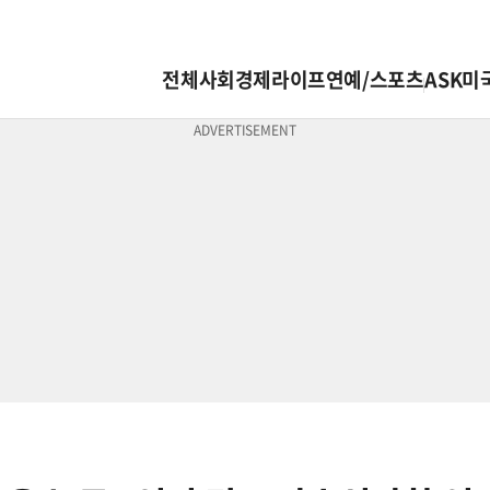
전체
사회
경제
라이프
연예/스포츠
ASK미