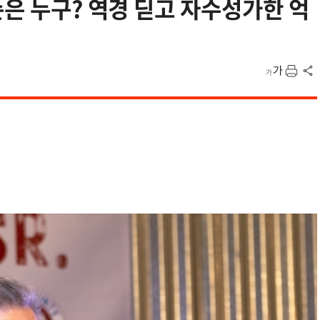
슨은 누구? 역경 딛고 자수성가한 억