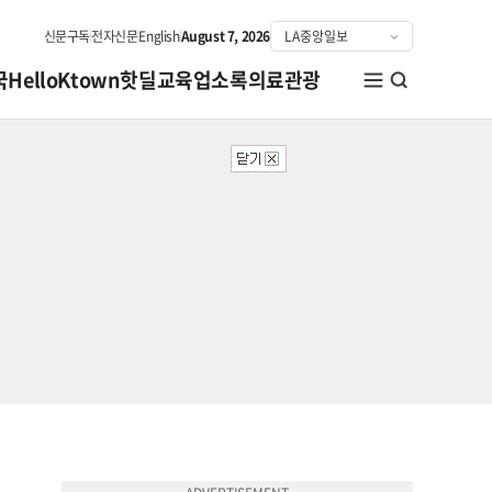
신문구독
전자신문
English
August 7, 2026
국
HelloKtown
핫딜
교육
업소록
의료관광