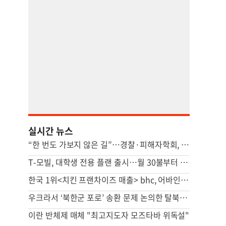
실시간 뉴스
“한 번도 가보지 않은 길”…경찰·피해자학회, 피해자 위해 머리 맞댔다
T-모빌, 대학생 전용 플랜 출시…월 30불부터 시작
한국 1위<치킨 프랜차이즈 매출> bhc, 어바인 상륙
우크라서 ‘북한군 포로’ 송환 문제 논의한 탈북민 등 6명 입건
이란 반체제 매체 "최고지도자 모즈타바 위독설"