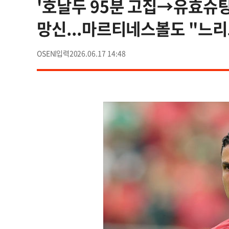
'호날두 95분 고집→유효슈팅
망신...마르티네스볼도 "느
OSEN
2026.06.17 14:48