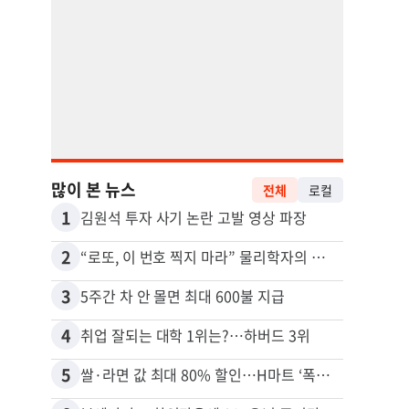
많이 본 뉴스
전체
로컬
1
11
김원석 투자 사기 논란 고발 영상 파장
2
12
“로또, 이 번호 찍지 마라” 물리학자의 당첨금 높이는 비밀
3
13
5주간 차 안 몰면 최대 600불 지급
4
14
취업 잘되는 대학 1위는?…하버드 3위
5
15
쌀·라면 값 최대 80% 할인…H마트 ‘폭탄 세일’