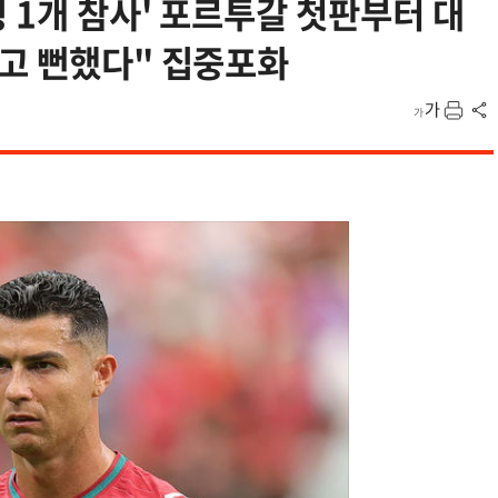
 1개 참사' 포르투갈 첫판부터 대
리고 뻔했다" 집중포화