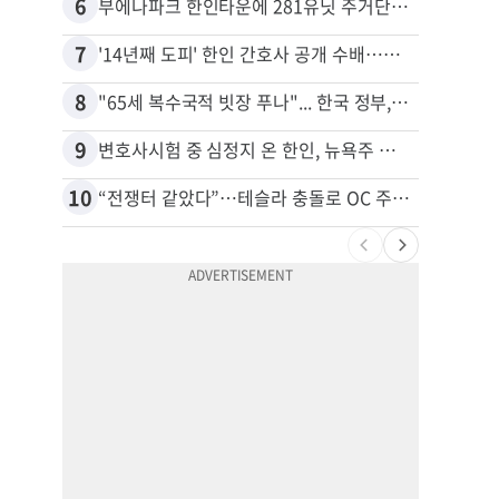
6
16
부에나파크 한인타운에 281유닛 주거단지 들어선다
7
17
'14년째 도피' 한인 간호사 공개 수배…메디케어 사기 유죄
8
18
"65세 복수국적 빗장 푸나"... 한국 정부, 연령 완화 전면 추진
9
19
변호사시험 중 심정지 온 한인, 뉴욕주 제소
10
20
“전쟁터 같았다”…테슬라 충돌로 OC 주택 4채 파손