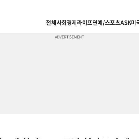
전체
사회
경제
라이프
연예/스포츠
ASK미