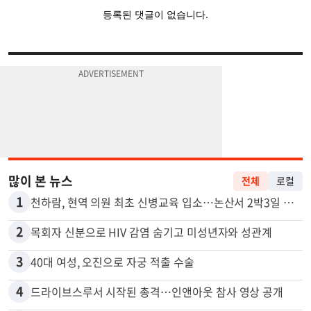
많이 본 뉴스
전체
로컬
1
천하람, 현역 의원 최초 신병교육 입소…논산서 2박3일 생활
2
목회자 신분으로 HIV 감염 숨기고 미성년자와 성관계
3
40대 여성, 오진으로 자궁 적출 수술
4
드라이브스루서 시작된 총격…인앤아웃 참사 영상 공개