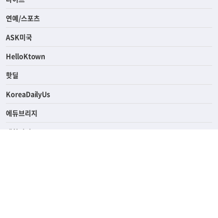
연예/스포츠
ASK미국
HelloKtown
핫딜
KoreaDailyUs
에듀브리지
생활영어
업소록
의료관광
해피빌리지
ABOUT
ADVERTISING
PRIVACY POLICY
TERMS OF SERVICE
윤리경영
고객센터
News Tips & Corrections