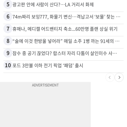
5
광고판 안에 사람이 산다?…LA 거리서 화제
6
74m짜리 보잉777, 화물기 변신…격납고서 ‘보물’ 찾는 인천공항
7
휴매나, 메디캘 어드밴티지 축소...60만명 플랜 상실 위기
8
“술에 이것 한방울 넣어라” 매일 소주 1병 까는 91세의 철칙
9
잠수 중 공기 끊었다? 랍스터 자리 다툼이 살인미수 사건으로
10
포드 3만불 이하 전기 픽업 ‘패덤’ 출시